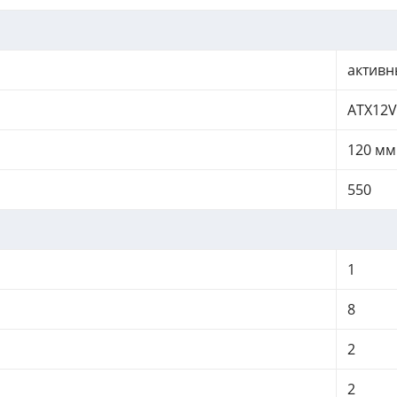
актив
ATX12V
120 мм
550
1
8
2
2