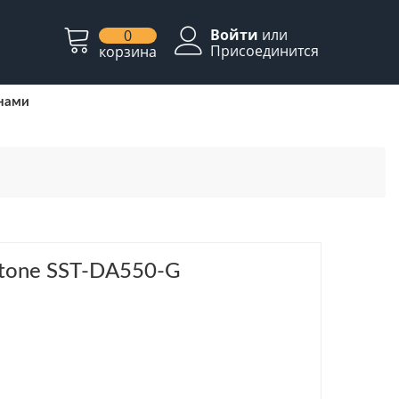
Войти
или
0
Присоединится
корзина
 нами
stone SST-DA550-G