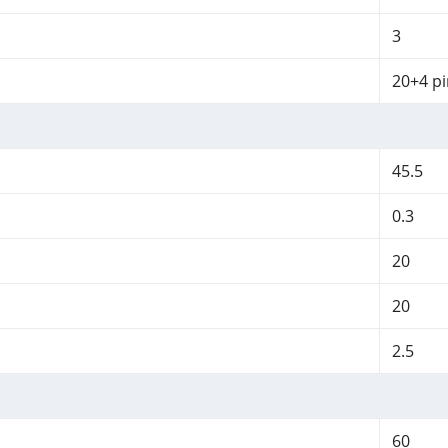
3
20+4 pi
45.5
0.3
20
20
2.5
60