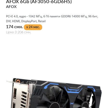
AFOX 6Gb (AF3050-6GD6H5)
AFOX
PCI-E 4.0, ядро - 1042 МГц, 6 Гб памяти GDDR6 14000 МГц, 96 бит,
DVI, HDMI, DisplayPort, Retail
174 смн.
x 24 мес.
Цена 3 206 смн.
Подробнее