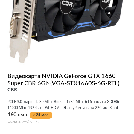
Видеокарта NVIDIA GeForce GTX 1660
Super CBR 6Gb (VGA-STX1660S-6G-RTL)
CBR
PCI-E 3.0, ядро - 1530 МГц, Boost - 1785 МГц, 6 Гб памяти GDDR6
14000 МГц, 192 бит, DVI, HDMI, DisplayPort, длина 226 мм, Retail
160 смн.
x 24 мес.
Цена 2 940 смн.