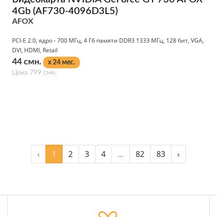
4Gb (AF730-4096D3L5)
AFOX
PCI-E 2.0, ядро - 700 МГц, 4 Гб памяти DDR3 1333 МГц, 128 бит, VGA,
DVI, HDMI, Retail
44 смн.
x 24 мес.
Цена 799 смн.
Подробнее
‹
1
2
3
4
...
82
83
›