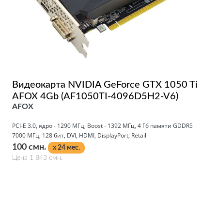
Видеокарта NVIDIA GeForce GTX 1050 Ti
AFOX 4Gb (AF1050TI-4096D5H2-V6)
AFOX
PCI-E 3.0, ядро - 1290 МГц, Boost - 1392 МГц, 4 Гб памяти GDDR5
7000 МГц, 128 бит, DVI, HDMI, DisplayPort, Retail
100 смн.
x 24 мес.
Цена 1 843 смн.
Подробнее