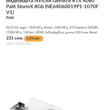
Видеокарта NVIDIA GeForce RTX 4060
Palit StormX 8Gb (NE64060019P1-1070F
V1)
Palit
PCI-E 4.0, ядро - 1830 МГц, Boost - 2460 МГц, 8 Гб памяти GDDR6
17000 МГц, 128 бит, HDMI, 3xDisplayPort, длина 169.9 мм, Retail
231 смн.
x 24 мес.
Цена 4 256 смн.
Подробнее