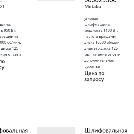
E
603625500
OT
Metabo
угловая
шина,
шлифмашина,
ь 950 Вт,
мощность 1100 Вт,
 вращения
частота вращения
000 об/мин,
диска 10500 об/мин,
 диска 125
диаметр диска 125
ние от сети
мм, питание от сети,
дополнительная
по
рукоятка
су
Цена по
запросу
Подробнее
овальная
Шлифовальная