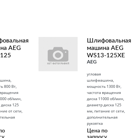
овальная
Шлифовальная
на AEG
машина AEG
125
WS13-125XE
AEG
угловая
шина,
шлифмашина,
ь 800 Вт,
мощность 1300 Вт,
 вращения
частота вращения
000 об/мин,
диска 11000 об/мин,
 диска 125
диаметр диска 125
ние от сети,
мм, питание от сети,
тельная
дополнительная
а
рукоятка
по
Цена по
су
запросу