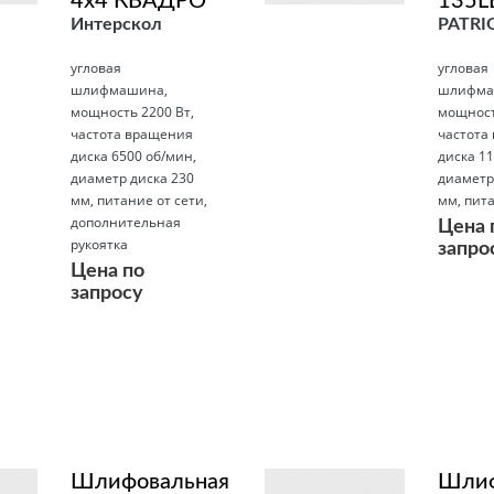
4х4 КВАДРО
135L
Интерскол
PATRI
угловая
угловая
шлифмашина,
шлифма
мощность 2200 Вт,
мощност
частота вращения
частота
диска 6500 об/мин,
диска 11
диаметр диска 230
диаметр
мм, питание от сети,
мм, пита
дополнительная
Цена 
рукоятка
запро
Цена по
запросу
Подробнее
Подробнее
Шлифовальная
Шлиф