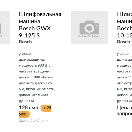
Шлифовальная
Шлиф
машина
маши
Bosch GWX
Bosc
9-125 S
10-1
Bosch
Bosch
угловая
угловая
шлифмашина,
шлифма
мощность 900 Вт,
мощност
частота вращения
частота
диска 11000 об/мин,
диска 11
диаметр диска 125
диаметр
мм, питание от сети,
мм, пита
дополнительная
дополни
рукоятка
рукоятк
128 смн.
Цена 
x 24
запро
мес.
Цена 2 347 смн.
Подробнее