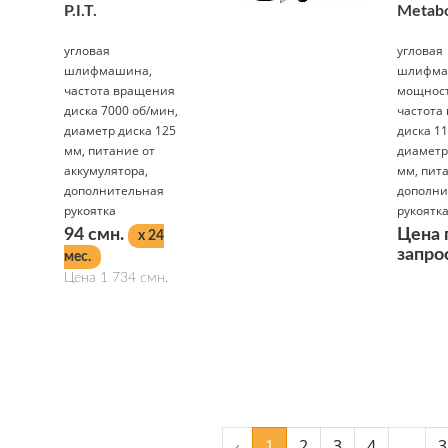
P.I.T.
Metab
угловая
угловая
шлифмашина,
шлифма
частота вращения
мощност
диска 7000 об/мин,
частота
диаметр диска 125
диска 11
мм, питание от
диаметр
аккумулятора,
мм, пита
дополнительная
дополни
рукоятка
рукоятк
94 смн.
Цена 
x 24
запро
мес.
Цена 1 734 смн.
Подробнее
Подробнее
‹
1
2
3
4
...
3