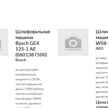
Подробнее
Шлифовальная
Шлиф
машина
маши
Bosch GEX
WS8-
AEG
125-1 AE
(0601387500)
угловая
Bosch
шлифма
мощност
эксцентриковая
частота
шлифмашина,
диска 12
мощность 250 Вт,
диаметр
частота вращения
мм, пита
диска 12000 об/мин,
дополни
частота колебания
рукоятк
платформы 24000
Цена 
кол/мин, диаметр
запро