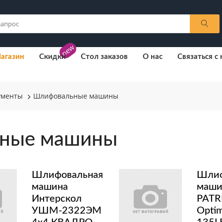
new
агазин
Скидки
Стол заказов
О нас
Связаться с
ументы
Шлифовальные машины
ьные машины
Шлифовальная
Шлиф
машина
маши
Интерскол
PATR
УШМ-2322ЭМ
Opti