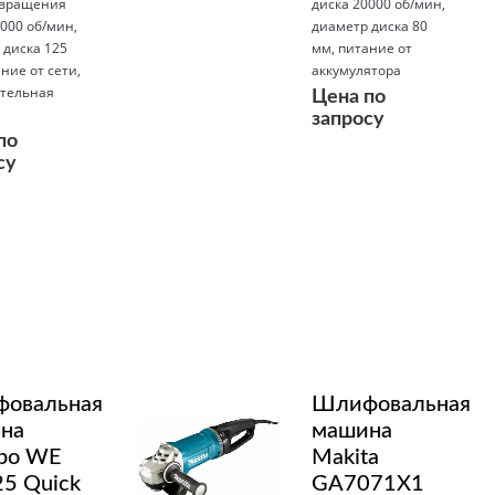
 вращения
диска 20000 об/мин,
000 об/мин,
диаметр диска 80
 диска 125
мм, питание от
ние от сети,
аккумулятора
тельная
Цена по
а
запросу
по
су
Подробнее
овальная
Шлифовальная
на
машина
bo WE
Makita
25 Quick
GA7071X1