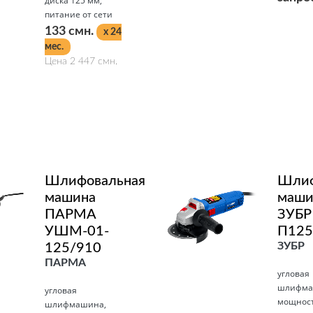
диска 125 мм,
питание от сети
133 смн.
x 24
Подробнее
мес.
Цена 2 447 смн.
Подробнее
Шлифовальная
Шлиф
машина
маши
ПАРМА
ЗУБР
УШМ-01-
П125
ЗУБР
125/910
ПАРМА
угловая
шлифма
угловая
мощност
шлифмашина,