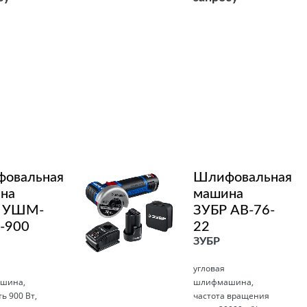
Подробнее
овальная
Шлифовальная
на
машина
 УШМ-
ЗУБР AB-76-
-900
22
ЗУБР
угловая
шина,
шлифмашина,
ь 900 Вт,
частота вращения