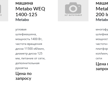
машина
маши
Metabo WEQ
Meta
1400-125
200 I
Metabo
Metab
угловая
многофу
шлифмашина,
шлифма
мощность 1400 Вт,
мощност
частота вращения
частота
диска 11500 об/мин,
платфор
диаметр диска 125
кол/мин,
мм, питание от сети,
сети
дополнительная
Цена 
рукоятка
запро
Цена по
запросу
Подробнее
Подробнее