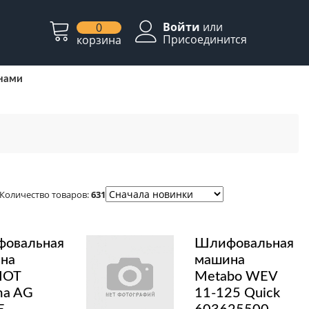
Войти
или
0
Присоединится
корзина
 нами
Количество товаров:
631
овальная
Шлифовальная
на
машина
IOT
Metabo WEV
ma AG
11-125 Quick