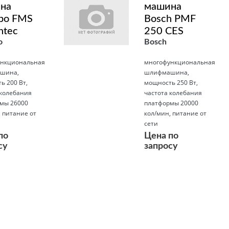
на
машина
bo FMS
Bosch PMF
ntec
250 CES
o
Bosch
нкциональная
многофункциональная
шина,
шлифмашина,
ь 200 Вт,
мощность 250 Вт,
 колебания
частота колебания
мы 26000
платформы 20000
 питание от
кол/мин, питание от
сети
по
Цена по
су
запросу
Подробнее