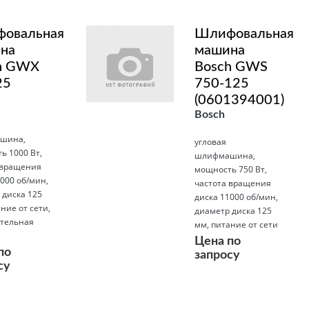
овальная
Шлифовальная
на
машина
h GWX
Bosch GWS
25
750-125
(0601394001)
Bosch
шина,
угловая
ь 1000 Вт,
шлифмашина,
 вращения
мощность 750 Вт,
000 об/мин,
частота вращения
 диска 125
диска 11000 об/мин,
ние от сети,
диаметр диска 125
тельная
мм, питание от сети
а
Цена по
по
запросу
су
Подробнее