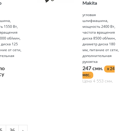
o
Makita
угловая
шина,
шлифмашина,
ь 1550 Вт,
мощность 2400 Вт,
 вращения
частота вращения
000 об/мин,
диска 8500 об/мин,
 диска 125
диаметр диска 180
ние от сети,
мм, питание от сети,
тельная
дополнительная
а
рукоятка
по
247 смн.
x 24
су
мес.
Цена 4 553 смн.
Подробнее
5
36
›