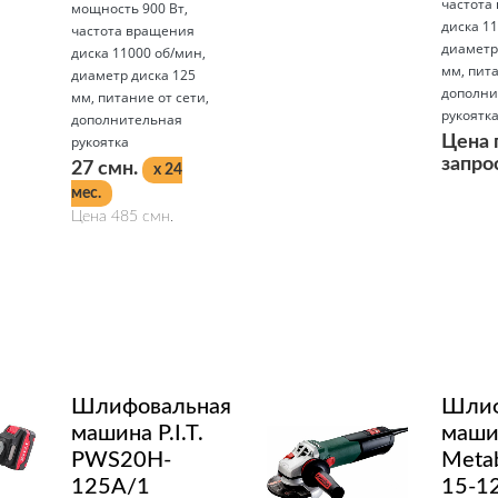
частота
мощность 900 Вт,
диска 11
частота вращения
диаметр
диска 11000 об/мин,
мм, пита
диаметр диска 125
дополни
мм, питание от сети,
рукоятк
дополнительная
рукоятка
Цена 
запро
27 смн.
x 24
мес.
Цена 485 смн.
Подробнее
Подробнее
Шлифовальная
Шлиф
машина P.I.T.
маши
PWS20H-
Meta
125A/1
15-1