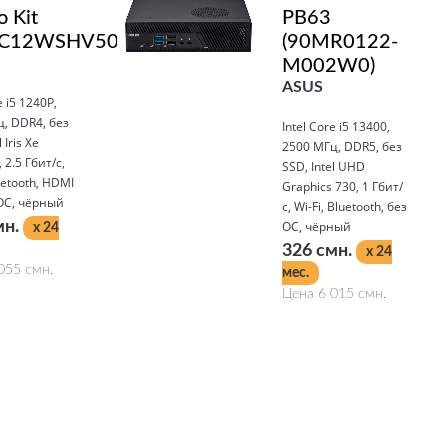
o Kit
PB63
C12WSHV50001)
(90MR0122-
M002W0)
ASUS
e i5 1240P,
, DDR4, без
Intel Core i5 13400,
 Iris Xe
2500 МГц, DDR5, без
 2.5 Гбит/с,
SSD, Intel UHD
uetooth, HDMI
Graphics 730, 1 Гбит/
 ОС, чёрный
с, Wi-Fi, Bluetooth, без
мн.
ОС, чёрный
x 24
326 смн.
x 24
055 смн.
мес.
Цена 6 015 смн.
Подробнее