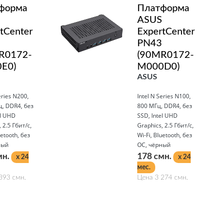
форма
Платформа
ASUS
tCenter
ExpertCenter
PN43
R0172-
(90MR0172-
E0)
M000D0)
ASUS
eries N200,
Intel N Series N100,
, DDR4, без
800 МГц, DDR4, без
el UHD
SSD, Intel UHD
 2.5 Гбит/с,
Graphics, 2.5 Гбит/с,
uetooth, без
Wi-Fi, Bluetooth, без
ный
ОС, чёрный
мн.
178 смн.
x 24
x 24
мес.
393 смн.
Цена 3 274 смн.