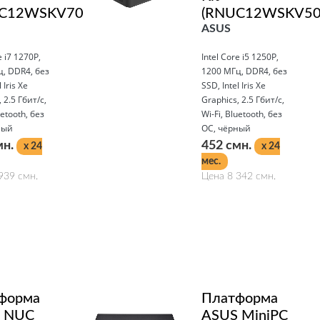
C12WSKV70000)
(RNUC12WSKV50
ASUS
e i7 1270P,
Intel Core i5 1250P,
, DDR4, без
1200 МГц, DDR4, без
 Iris Xe
SSD, Intel Iris Xe
 2.5 Гбит/с,
Graphics, 2.5 Гбит/с,
uetooth, без
Wi-Fi, Bluetooth, без
ный
ОС, чёрный
мн.
452 смн.
x 24
x 24
мес.
939 смн.
Цена 8 342 смн.
Подробнее
форма
Платформа
 NUC
ASUS MiniPC