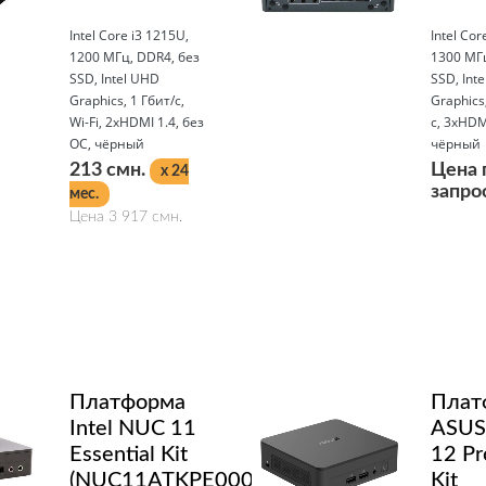
Intel Core i3 1215U,
Intel Cor
1200 МГц, DDR4, без
1300 МГц
SSD, Intel UHD
SSD, Intel
Graphics, 1 Гбит/с,
Graphics,
Wi-Fi, 2xHDMI 1.4, без
с, 3xHDM
ОС, чёрный
чёрный
213 смн.
Цена 
x 24
запро
мес.
Цена 3 917 смн.
Подробнее
Подробнее
Платформа
Плат
Intel NUC 11
ASUS
Essential Kit
12 Pr
(NUC11ATKPE0001)
Kit