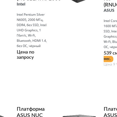
Intel
(RNU
ASUS
Intel Pentium Silver
N6005, 2000 МГц,
Intel Cor
DDR4, без SSD, Intel
1600 МГц
UHD Graphics, 1
SSD, Intel
Гбит/с, Wi-Fi,
Graphics,
Bluetooth, HDMI 1.4,
Wi-Fi, Bl
без ОС, чёрный
ОС, чёр
Цена по
539 с
запросу
мес.
Цена 9 
Подробнее
Подробнее
Платформа
Плат
ASUS NUC
ASUS