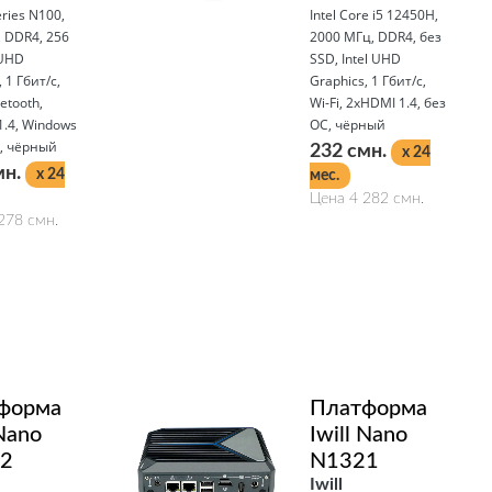
eries N100,
Intel Core i5 12450H,
 DDR4, 256
2000 МГц, DDR4, без
 UHD
SSD, Intel UHD
 1 Гбит/с,
Graphics, 1 Гбит/с,
uetooth,
Wi-Fi, 2xHDMI 1.4, без
.4, Windows
ОС, чёрный
, чёрный
232 смн.
x 24
мн.
x 24
мес.
Цена 4 282 смн.
278 смн.
Подробнее
форма
Платформа
 Nano
Iwill Nano
2
N1321
Iwill