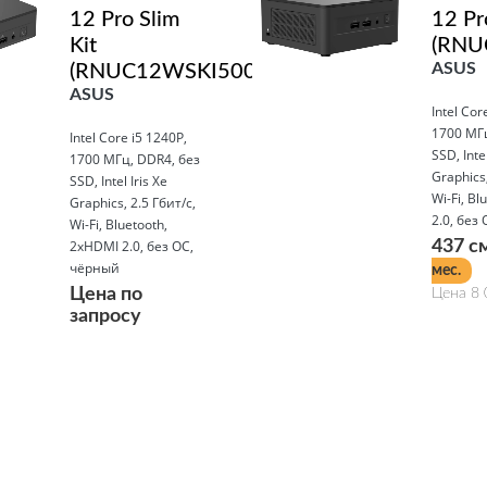
12 Pro Slim
12 Pr
Kit
(RNU
ASUS
(RNUC12WSKI500002I)
ASUS
Intel Cor
1700 МГц
Intel Core i5 1240P,
SSD, Intel
1700 МГц, DDR4, без
Graphics,
SSD, Intel Iris Xe
Wi-Fi, Bl
Graphics, 2.5 Гбит/с,
2.0, без
Wi-Fi, Bluetooth,
2xHDMI 2.0, без ОС,
437 с
чёрный
мес.
Цена по
Цена 8 
запросу
Подробнее
Подробнее