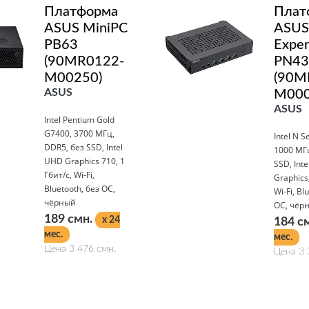
Платформа
Плат
ASUS MiniPC
ASUS
PB63
Exper
(90MR0122-
PN43
M00250)
(90M
ASUS
M000
ASUS
Intel Pentium Gold
G7400, 3700 МГц,
Intel N S
DDR5, без SSD, Intel
1000 МГц
UHD Graphics 710, 1
SSD, Int
Гбит/с, Wi-Fi,
Graphics,
Bluetooth, без ОС,
Wi-Fi, Bl
чёрный
ОС, чёр
189 смн.
x 24
184 с
мес.
мес.
Цена 3 476 смн.
Цена 3 