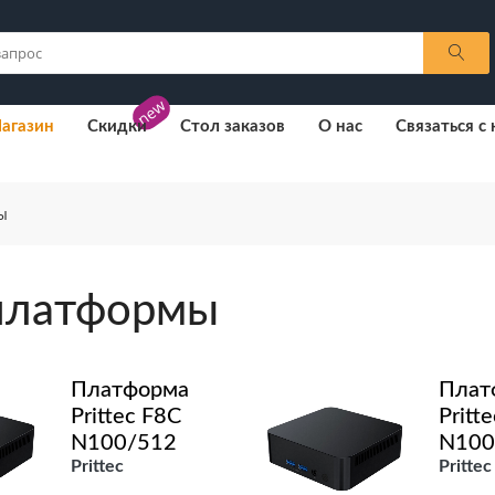
new
агазин
Скидки
Стол заказов
О нас
Связаться с
ы
 платформы
Платформа
Плат
Prittec F8C
Pritt
N100/512
N100
Prittec
Prittec