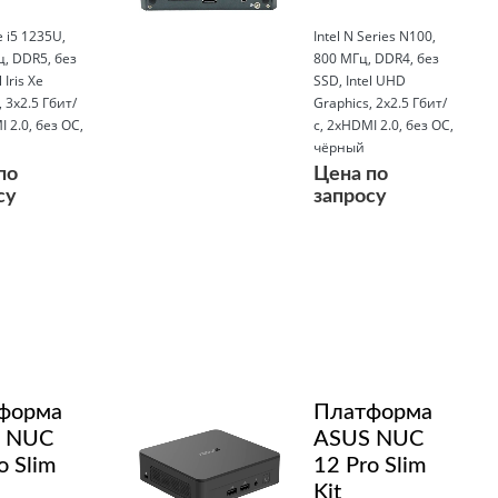
e i5 1235U,
Intel N Series N100,
, DDR5, без
800 МГц, DDR4, без
 Iris Xe
SSD, Intel UHD
 3x2.5 Гбит/
Graphics, 2x2.5 Гбит/
I 2.0, без ОС,
с, 2xHDMI 2.0, без ОС,
чёрный
по
Цена по
су
запросу
Подробнее
форма
Платформа
 NUC
ASUS NUC
o Slim
12 Pro Slim
Kit