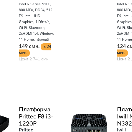
Intel N Series N100,
Intel N S
800 МГц, DDR4, 512
800 МГц,
Гб, Intel UHD
Гб, Intel
Graphics, 1 Гбит/с,
Graphics,
Wi-Fi, Bluetooth,
Wi-Fi, Bl
2xHDMI 1.4, Windows
2xHDMI 1
11 Home, чёрный
11 Home
149 смн.
124 с
x 24
мес.
мес.
Цена 2 741 смн.
Цена 2 
Подробнее
Подробнее
Платформа
Плат
Prittec F8 i3-
Iwill
1220P
N332
Prittec
Iwill