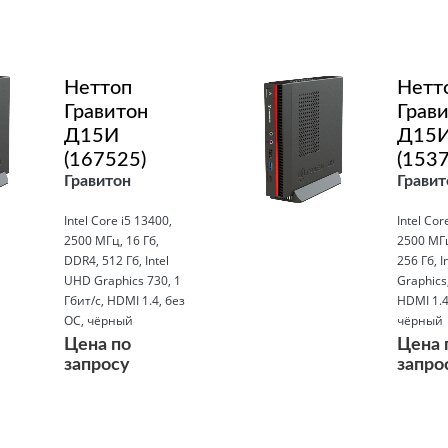
Подробнее
Подробнее
Неттоп
Нетт
Гравитон
Грав
Д15И
Д15
(167525)
(1537
Гравитон
Гравит
Intel Core i5 13400,
Intel Cor
2500 МГц, 16 Гб,
2500 МГц
DDR4, 512 Гб, Intel
256 Гб, I
UHD Graphics 730, 1
Graphics,
Гбит/с, HDMI 1.4, без
HDMI 1.4
ОС, чёрный
чёрный
Цена по
Цена 
запросу
запро
Подробнее
Подробнее