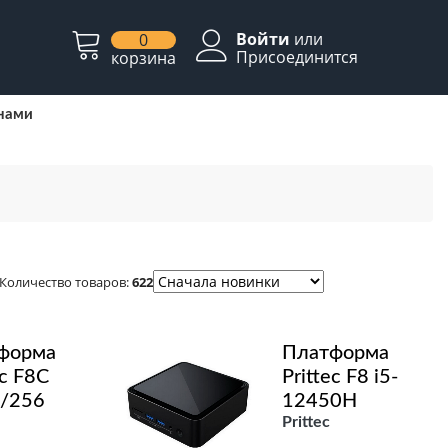
Войти
или
0
Присоединится
корзина
 нами
Количество товаров:
622
форма
Платформа
ec F8C
Prittec F8 i5-
/256
12450H
Prittec