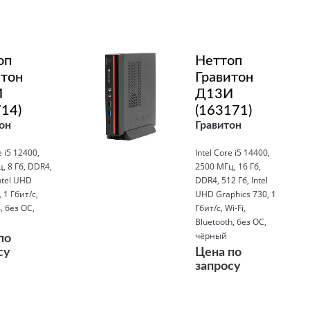
Подробнее
оп
Неттоп
итон
Гравитон
И
Д13И
14)
(163171)
он
Гравитон
e i5 12400,
Intel Core i5 14400,
, 8 Гб, DDR4,
2500 МГц, 16 Гб,
ntel UHD
DDR4, 512 Гб, Intel
 1 Гбит/с,
UHD Graphics 730, 1
, без ОС,
Гбит/с, Wi-Fi,
Bluetooth, без ОС,
чёрный
по
су
Цена по
запросу
Подробнее