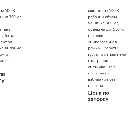
: 500 Вт,
мощность: 500 Вт,
аши: 300 мл,
рабочий объём
:
чаши: 75-300 мл,
альная,
объём чаши: 550 мл,
работы:
насадки:
 густая
универсальная,
смешивание
режимы работы:
ом и
густая и лёгкая пена
ие без
с нагревом,
смешивание с
нагревом и
по
взбивание без
су
нагрева
Цена по
запросу
Подробнее