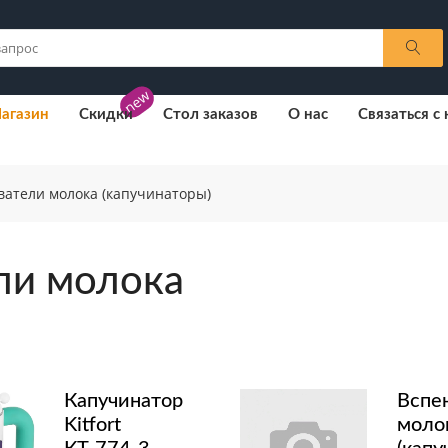
new
агазин
Скидки
Стол заказов
О нас
Связаться с
ватели молока (капучинаторы)
ли молока
Капучинатор
Вспе
Kitfort
моло