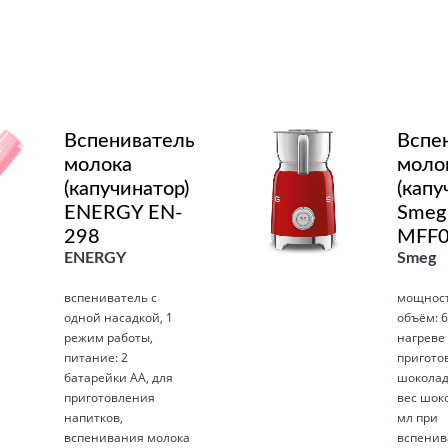
Подробнее
Вспениватель
Вспе
молока
моло
(капучинатор)
(капу
ENERGY EN-
Smeg
298
MFF
ENERGY
Smeg
вспениватель с
мощность
одной насадкой, 1
объём: 6
режим работы,
нагреве
питание: 2
пригото
батарейки AA, для
шоколад
приготовления
вес шоко
напитков,
мл при
вспенивания молока
вспенив