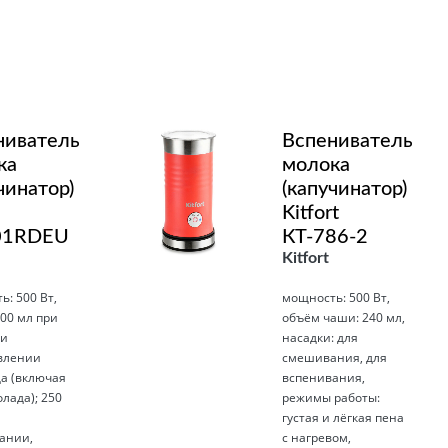
Подробнее
ниватель
Вспениватель
ка
молока
чинатор)
(капучинатор)
Kitfort
01RDEU
КТ-786-2
Kitfort
: 500 Вт,
мощность: 500 Вт,
00 мл при
объём чаши: 240 мл,
 и
насадки: для
влении
смешивания, для
а (включая
вспенивания,
лада); 250
режимы работы:
густая и лёгкая пена
ании,
с нагревом,