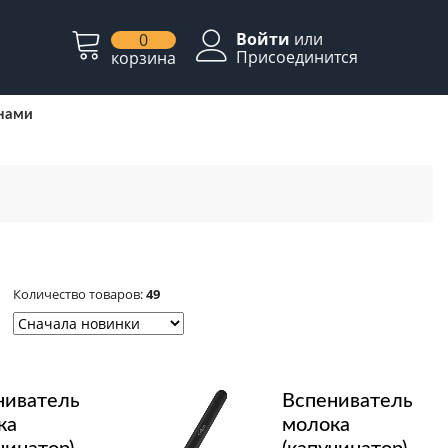
Войти
или
0
Присоединится
корзина
 нами
Количество товаров:
49
ниватель
Вспениватель
ка
молока