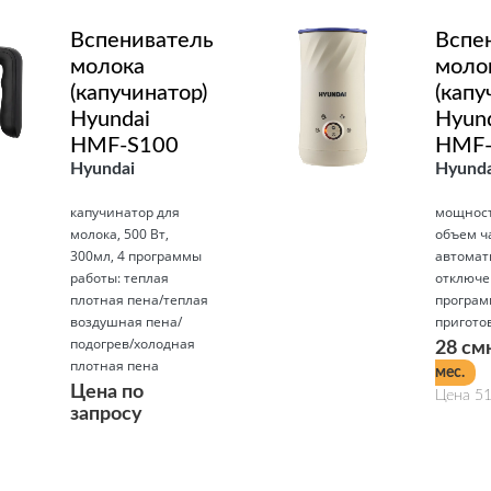
Вспениватель
Вспе
молока
моло
(капучинатор)
(капу
Hyundai
Hyun
HMF-S100
HMF-
Hyundai
Hyunda
капучинатор для
мощность
молока, 500 Вт,
объем ч
300мл, 4 программы
автомат
работы: теплая
отключе
плотная пена/теплая
програ
воздушная пена/
пригото
подогрев/холодная
28 см
плотная пена
мес.
Цена по
Цена 51
запросу
Подробнее