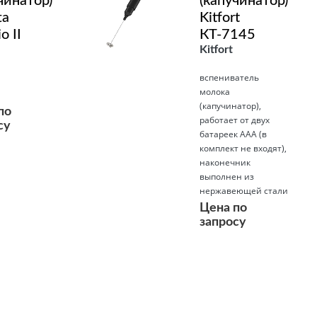
чинатор)
(капучинатор)
ta
Kitfort
o II
КТ-7145
Kitfort
вспениватель
молока
(капучинатор),
по
работает от двух
су
батареек AAA (в
комплект не входят),
наконечник
выполнен из
нержавеющей стали
Цена по
запросу
Подробнее