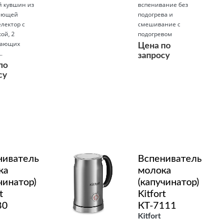
 кувшин из
вспенивание без
еющей
подогрева и
електор с
смешивание с
ой, 2
подогревом
вающих
Цена по
.
запросу
по
су
Подробнее
ниватель
Вспениватель
ка
молока
чинатор)
(капучинатор)
t
Kitfort
80
КТ-7111
Kitfort