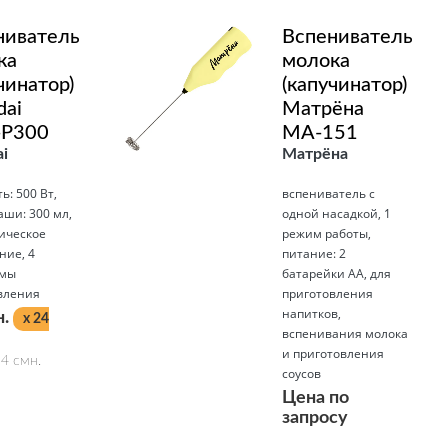
ниватель
Вспениватель
ка
молока
чинатор)
(капучинатор)
dai
Матрёна
P300
МА-151
i
Матрёна
: 500 Вт,
вспениватель с
аши: 300 мл,
одной насадкой, 1
ическое
режим работы,
ние, 4
питание: 2
ммы
батарейки AA, для
вления
приготовления
напитков,
н.
x 24
вспенивания молока
и приготовления
4 смн.
соусов
Цена по
запросу