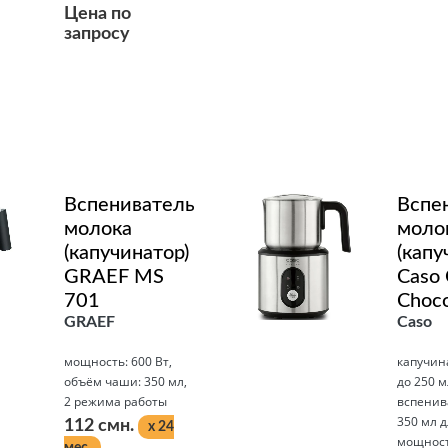
Цена по
запросу
Подробнее
Вспениватель
Вспе
молока
моло
(капучинатор)
(капу
GRAEF MS
Caso
701
Choco
GRAEF
Caso
мощность: 600 Вт,
капучин
объём чаши: 350 мл,
до 250 м
2 режима работы
вспенив
350 мл д
112 смн.
x 24
мощност