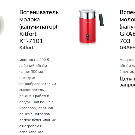
Вспениватель
Вспе
молока
моло
(капучинатор)
(капу
Kitfort
GRAE
КТ-7101
703
Kitfort
GRAEF
мощность: 500 Вт,
мощность
рабочий объём
объём ч
чаши: 300 мл,
2 режим
насадки:
Цена 
пенообразователь и
запро
смешиватель,
режимы работы:
воздушная пенка с
Подробнее
нагревом, плотная
пенка с нагревом,
лёгкое вспенивание
с нагревом и
вспенивание...