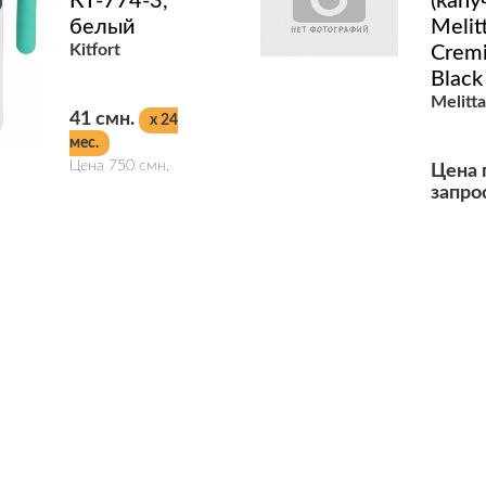
КТ-774-3,
(капу
белый
Melit
Kitfort
Cremi
Black
Melitta
41 смн.
x 24
мес.
Цена 750 смн.
Цена 
запро
Подробнее
Подробнее