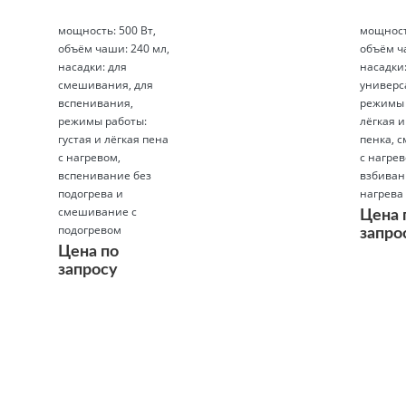
мощность: 500 Вт,
мощность
объём чаши: 240 мл,
объём ч
насадки: для
насадки
смешивания, для
универс
вспенивания,
режимы 
режимы работы:
лёгкая и
густая и лёгкая пена
пенка, 
с нагревом,
с нагрев
вспенивание без
взбиван
подогрева и
нагрева
смешивание с
Цена 
подогревом
запро
Цена по
запросу
Подробнее
Подробнее