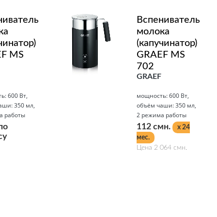
ниватель
Вспениватель
ка
молока
чинатор)
(капучинатор)
F MS
GRAEF MS
702
GRAEF
: 600 Вт,
мощность: 600 Вт,
аши: 350 мл,
объём чаши: 350 мл,
а работы
2 режима работы
по
112 смн.
x 24
су
мес.
Цена 2 064 смн.
Подробнее