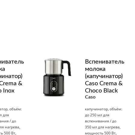
ниватель
Вспениватель
ка
молока
чинатор)
(капучинатор)
 Crema &
Caso Crema &
 Inox
Choco Black
Caso
атор, объём:
капучинатор, объём:
л для
до 250 мл для
ания / до
вспенивания / до
ля нагрева,
350 мл для нагрева,
ь 500 Вт,
мощность 500 Вт,