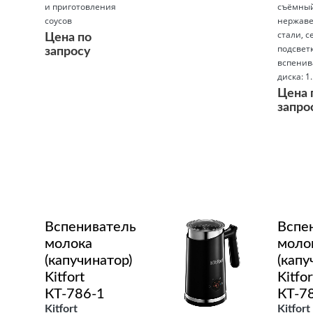
и приготовления
съёмный
соусов
нержав
стали, с
Цена по
подсветк
запросу
вспени
диска: 1..
Подробнее
Цена 
запро
Подробнее
Вспениватель
Вспе
молока
моло
(капучинатор)
(капу
Kitfort
Kitfor
КТ-786-1
КТ-7
Kitfort
Kitfort