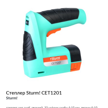
Степлер Sturm! CET1201
Sturm!
степлер для скоб, гвоздей, 33 уд/мин скобы 4-10 мм, гвозди 6-10