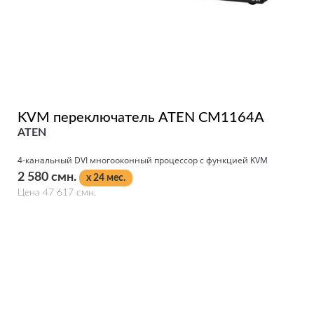
KVM переключатель ATEN CM1164A
ATEN
4-канальный DVI многооконный процессор с функцией KVM
2 580 смн.
x 24 мес.
Цена 47 617 смн.
Подробнее