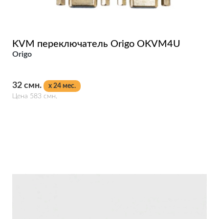
KVM переключатель Origo OKVM4U
Origo
32 смн.
x 24 мес.
Цена 583 смн.
Подробнее