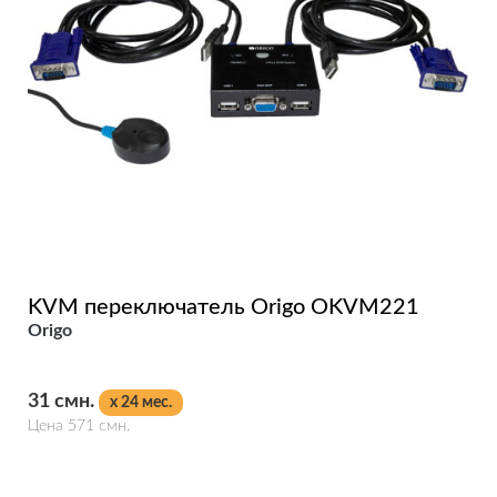
KVM переключатель Origo OKVM221
Origo
31 смн.
x 24 мес.
Цена 571 смн.