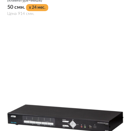
(клавиатура+мышь)
50 смн.
x 24 мес.
Цена 914 смн.
Подробнее