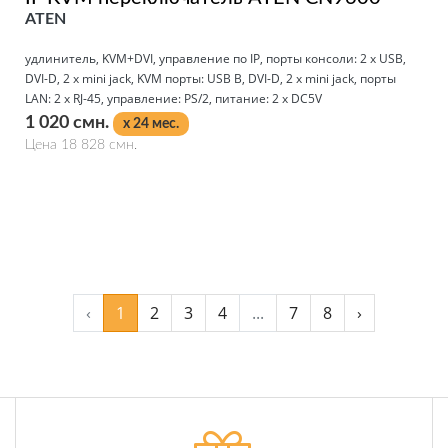
ATEN
удлинитель, KVM+DVI, управление по IP, порты консоли: 2 x USB,
DVI-D, 2 x mini jack, KVM порты: USB B, DVI-D, 2 x mini jack, порты
LAN: 2 x RJ-45, управление: PS/2, питание: 2 x DC5V
1 020 смн.
x 24 мес.
Цена 18 828 смн.
Подробнее
‹
1
2
3
4
...
7
8
›