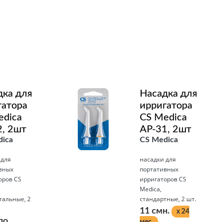
Подробнее
дка для
Насадка для
гатора
ирригатора
edica
CS Medica
2, 2шт
AP-31, 2шт
ica
CS Medica
 для
насадки для
вных
портативных
оров CS
ирригаторов CS
Medica,
тальные, 2
стандартные, 2 шт.
11 смн.
x 24
по