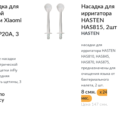
дка для
Насадка для
ой
ирригатора
и Xiaomi
HASTEN
HAS815, 2шт
HASTEN
P20A, 3
насадки для
ирригатора HASTEN
HAS810, HAS845,
 насадки
HAS870, HAS875,
ктрической
предназначены для
етки inFly
очищения языка от
редняя
бактериального
ть щетины, 3
налета, 2 шт.
8 смн.
x 24
по
мес.
су
Цена 147 смн.