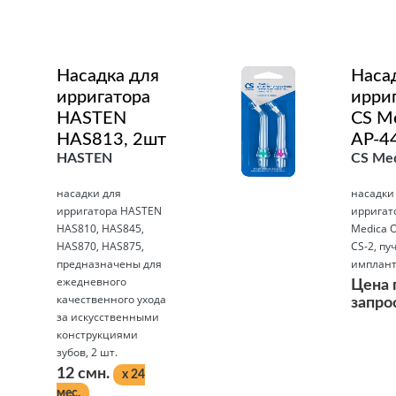
Насадка для
Наса
ирригатора
ирри
HASTEN
CS M
HAS813, 2шт
AP-4
HASTEN
CS Med
насадки для
насадки
ирригатора HASTEN
ирригат
HAS810, HAS845,
Medica O
HAS870, HAS875,
CS-2, пу
предназначены для
импланто
ежедневного
Цена 
качественного ухода
запро
за искусственными
конструкциями
зубов, 2 шт.
Подробнее
12 смн.
x 24
мес.