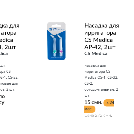
Подробнее
дка для
Насадка для
гатора
ирригатора
edica
CS Medica
4, 2шт
AP-42, 2шт
ica
CS Medica
 для
насадки для
ора CS
ирригатора CS
S-1, CS-32,
Medica OS-1, CS-32,
чковые для
CS-2,
в, 2 шт.
ортодонтальные, 2
шт.
по
су
15 смн.
x 24
мес.
Цена 272 смн.