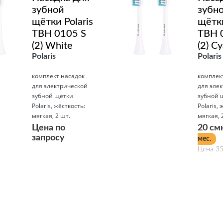
зубной
зубн
щётки Polaris
щётки
TBH 0105 S
TBH 
(2) White
(2) C
Polaris
Polaris
комплект насадок
комплек
для электрической
для эле
зубной щётки
зубной 
Polaris, жёсткость:
Polaris, 
мягкая, 2 шт.
мягкая, 
Цена по
20 см
запросу
мес.
Цена 35
Подробнее
Подробнее