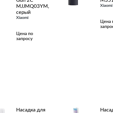
Gun 2C
M351
Xiaomi
MJJMQ03YM,
серый
Xiaomi
Цена 
запро
Цена по
запросу
Подробнее
Подробнее
Насадка для
Наса