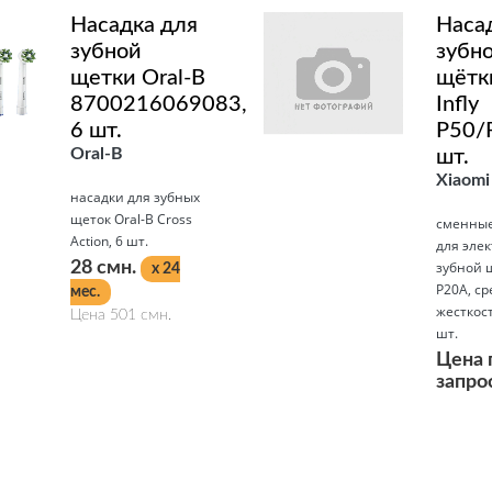
Насадка для
Наса
зубной
зубн
щетки Oral-B
щётк
8700216069083,
Infly
6 шт.
P50/
Oral-B
шт.
Xiaomi
насадки для зубных
щеток Oral-B Cross
сменные
Action, 6 шт.
для эле
28 смн.
зубной щ
x 24
P20A, с
мес.
жесткос
Цена 501 смн.
шт.
Цена 
запро
Подробнее
Подробнее