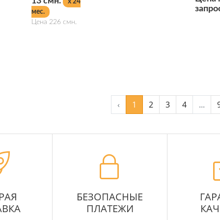
13 смн.
x 24
запро
мес.
Цена 226 смн.
Подробнее
Подробнее
‹
1
2
3
4
...
РАЯ
БЕЗОПАСНЫЕ
ГАР
АВКА
ПЛАТЕЖИ
КАЧ