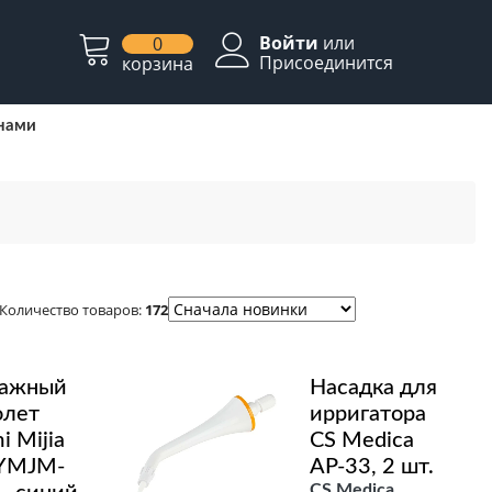
Войти
или
0
Присоединится
корзина
 нами
Количество товаров:
172
ажный
Насадка для
олет
ирригатора
i Mijia
CS Medica
 YMJM-
AP-33, 2 шт.
CS Medica