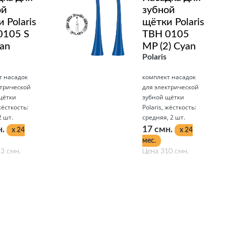
ой
зубной
 Polaris
щётки Polaris
0105 S
TBH 0105
yan
MP (2) Cyan
Polaris
т насадок
комплект насадок
ктрической
для электрической
щётки
зубной щётки
жёсткость:
Polaris, жёсткость:
2 шт.
средняя, 2 шт.
н.
17 смн.
x 24
x 24
мес.
3 смн.
Цена 310 смн.
Подробнее