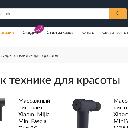
new
агазин
Скидки
Стол заказов
О нас
Связаться с
ссуары к технике для красоты
 к технике для красоты
Массажный
Масс
пистолет
пист
Xiaomi Mijia
Xiaom
Mini Fascia
Mini