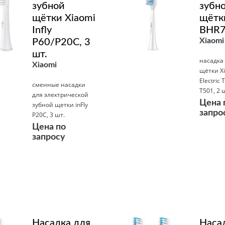
зубной
зубн
щётки Xiaomi
щётк
Infly
BHR7
Xiaomi
P60/P20C, 3
шт.
насадка
Xiaomi
щётки X
Electric 
сменные насадки
T501, 2 
для электрической
Цена 
зубной щетки inFly
запро
P20C, 3 шт.
Цена по
запросу
Подробнее
Подробнее
Насадка для
Наса