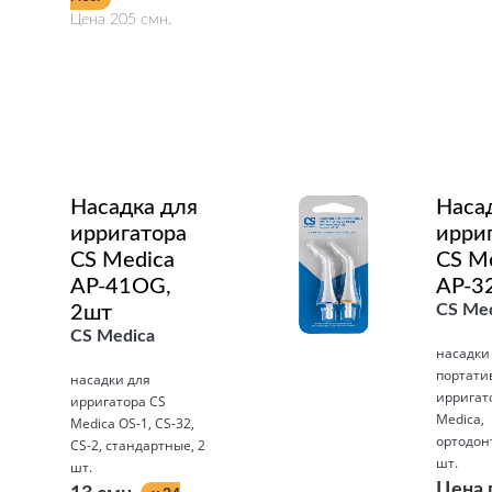
Цена 205 смн.
Подробнее
Насадка для
Наса
ирригатора
ирри
CS Medica
CS M
AP-41OG,
AP-3
CS Med
2шт
CS Medica
насадки
портати
насадки для
ирригат
ирригатора CS
Medica,
Medica OS-1, CS-32,
ортодон
CS-2, стандартные, 2
шт.
шт.
Цена 