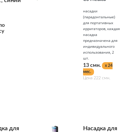
, синий
насадки
(парадонтальные)
для портативных
по
ирригаторов, каждая
су
насадка
предназначена для
индивидуального
использования, 2
шт.
13 смн.
x 24
мес.
Цена 222 смн.
Подробнее
дка для
Насадка для