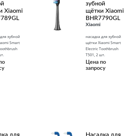
ой
зубной
и Xiaomi
щётки Xiaomi
789GL
BHR7790GL
Xiaomi
 для зубной
насадка для зубной
iaomi Smart
щётки Xiaomi Smart
Toothbrush
Electric Toothbrush
шт.
T501, 2 шт.
по
Цена по
су
запросу
Подробнее
дка для
Насадка для