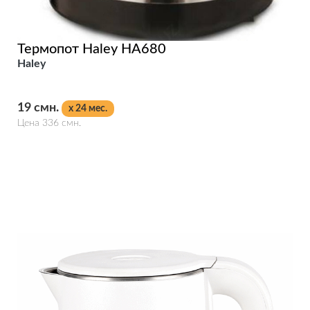
Термопот Haley HA680
Haley
19 смн.
x 24 мес.
Цена 336 смн.
Подробнее