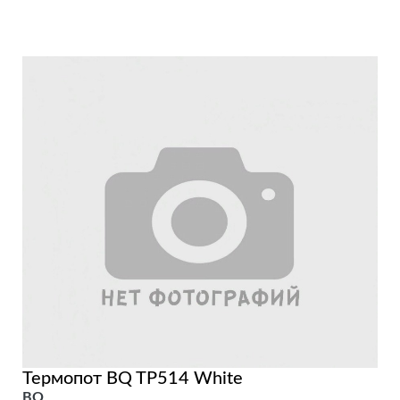
Термопот BQ TP514 White
BQ