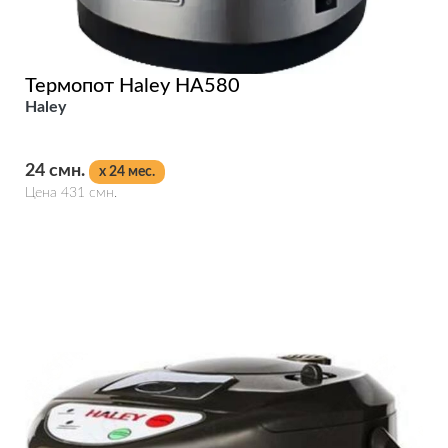
Термопот Haley HA580
Haley
24 смн.
x 24 мес.
Цена 431 смн.
Подробнее