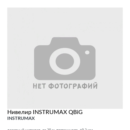
Нивелир INSTRUMAX QBiG
INSTRUMAX
лазерный нивелир, до 20 м, погрешность ±0.2 мм,