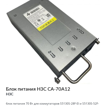
Блок питания H3C CA-70A12
H3C
блок питания 70 Вт для коммутаторов S5130S-28F-EI и S5130S-52F-