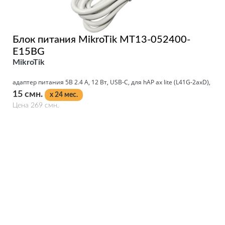
Блок питания MikroTik MT13-052400-
E15BG
MikroTik
адаптер питания 5В 2.4 А, 12 Вт, USB-C, для hAP ax lite (L41G-2axD),
15 смн.
x 24 мес.
Цена 269 смн.
Подробнее