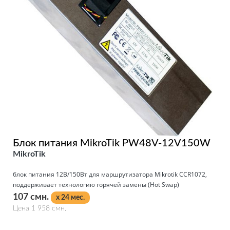
Блок питания MikroTik PW48V-12V150W
MikroTik
блок питания 12В/150Вт для маршрутизатора Mikrotik CCR1072,
поддерживает технологию горячей замены (Hot Swap)
107 смн.
x 24 мес.
Цена 1 958 смн.