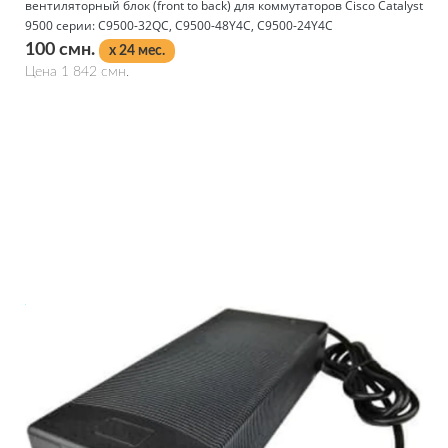
вентиляторный блок (front to back) для коммутаторов Cisco Catalyst
9500 серии: C9500-32QC, C9500-48Y4C, C9500-24Y4C
100 смн.
x 24 мес.
Цена 1 842 смн.
Подробнее