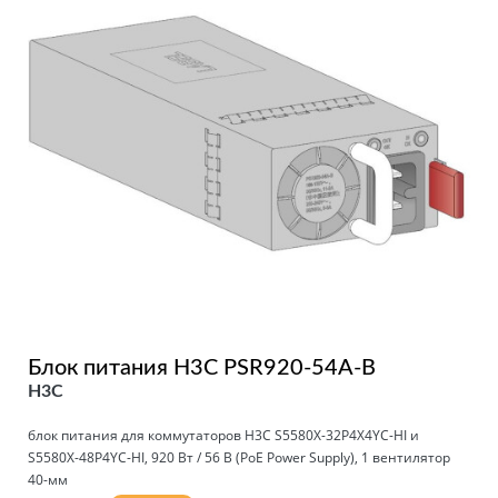
Блок питания H3C PSR920-54A-B
H3C
блок питания для коммутаторов H3C S5580X-32P4X4YC-HI и
S5580X-48P4YC-HI, 920 Вт / 56 В (PoE Power Supply), 1 вентилятор
40-мм