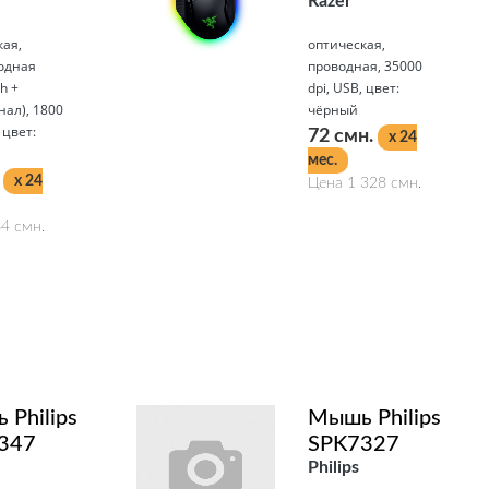
Razer
кая,
оптическая,
одная
проводная, 35000
h +
dpi, USB, цвет:
ал), 1800
чёрный
 цвет:
72 смн.
x 24
мес.
.
x 24
Цена 1 328 смн.
4 смн.
Подробнее
Philips
Мышь Philips
347
SPK7327
Philips