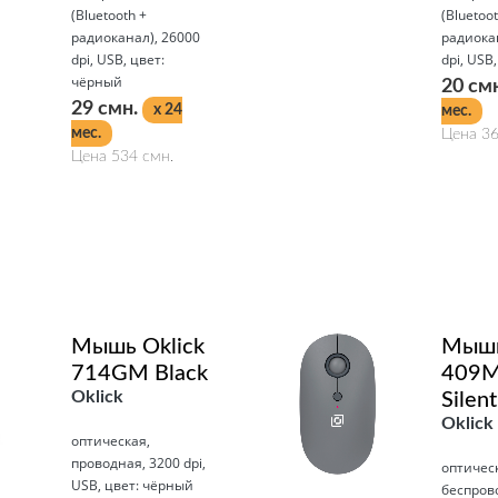
(Bluetooth +
(Bluetoot
радиоканал), 26000
радиока
dpi, USB, цвет:
dpi, USB
чёрный
20 см
29 смн.
x 24
мес.
мес.
Цена 36
Цена 534 смн.
Подробнее
Подробнее
Мышь Oklick
Мышь
714GM Black
409
Oklick
Silent
Oklick
оптическая,
проводная, 3200 dpi,
оптичес
USB, цвет: чёрный
беспров