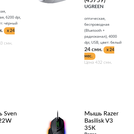
(45759)
UGREEN
кая,
я, 6200 dpi,
оптическая,
ет: чёрный
беспроводная
н.
(Bluetooth +
x 24
радиоканал), 4000
dpi, USB, цвет: белый
3 смн.
24 смн.
x 24
мес.
Цена 432 смн.
Подробнее
 Sven
Мышь Razer
22W
Basilisk V3
35K