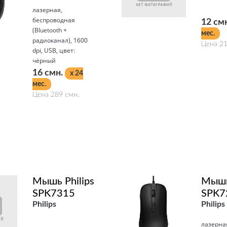
лазерная,
беспроводная
12 см
(Bluetooth +
мес.
радиоканал), 1600
Цена 21
dpi, USB, цвет:
чёрный
16 смн.
x 24
мес.
Подробнее
Цена 289 смн.
Подробнее
Мышь Philips
Мышь 
SPK7315
SPK7
Philips
Philips
лазерна