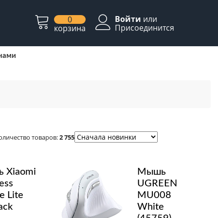
Войти
или
0
Присоединится
корзина
 нами
оличество товаров:
2 755
 Xiaomi
Мышь
ess
UGREEN
 Lite
MU008
ack
White