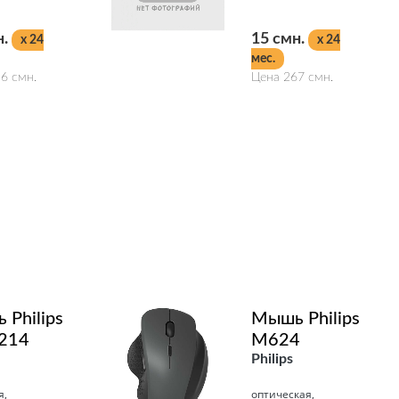
н.
15 смн.
x 24
x 24
мес.
6 смн.
Цена 267 смн.
Подробнее
Philips
Мышь Philips
214
M624
Philips
я,
оптическая,