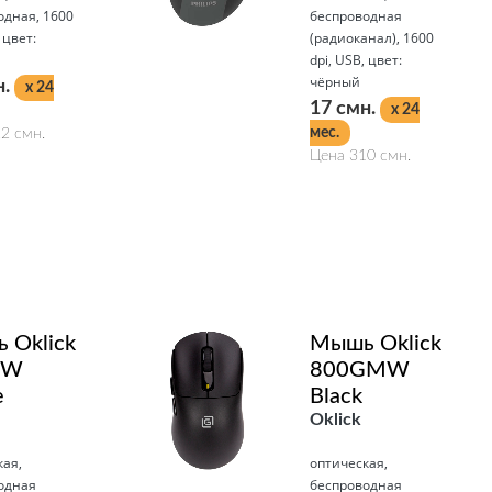
одная, 1600
беспроводная
 цвет:
(радиоканал), 1600
dpi, USB, цвет:
чёрный
н.
x 24
17 смн.
x 24
мес.
2 смн.
Цена 310 смн.
Подробнее
 Oklick
Мышь Oklick
GW
800GMW
e
Black
Oklick
кая,
оптическая,
одная
беспроводная