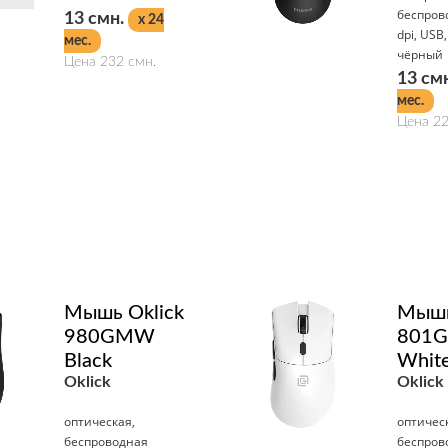
беспров
13 смн.
x 24
dpi, USB,
мес.
чёрный
Цена 232 смн.
13 см
мес.
Цена 22
Подробнее
Подробнее
Мышь Oklick
Мышь
980GMW
801
Black
Whit
Oklick
Oklick
оптическая,
оптичес
беспроводная
беспров