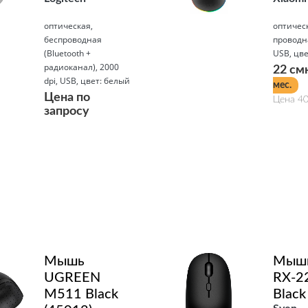
оптическая,
оптичес
беспроводная
проводна
(Bluetooth +
USB, цв
радиоканал), 2000
22 см
dpi, USB, цвет: белый
мес.
Цена по
Цена 40
запросу
Подробнее
Подробнее
Мышь
Мышь
UGREEN
RX-2
M511 Black
Black