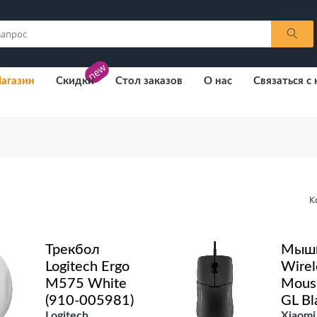
new
агазин
Скидки
Стол заказов
О нас
Связаться с
К
Трекбол
Мышь
Logitech Ergo
Wirel
M575 White
Mouse
(910-005981)
GL Bl
Logitech
Xiaomi