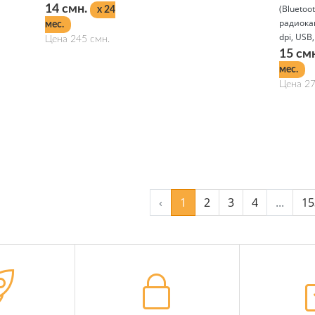
14 смн.
(Bluetoot
x 24
радиокан
мес.
dpi, USB
Цена 245 смн.
15 см
мес.
Цена 27
Подробнее
Подробнее
‹
1
2
3
4
...
15