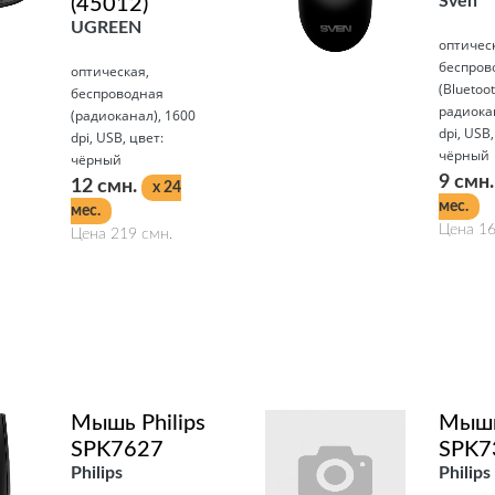
Sven
(45012)
UGREEN
оптичес
беспров
оптическая,
(Bluetoot
беспроводная
радиокан
(радиоканал), 1600
dpi, USB,
dpi, USB, цвет:
чёрный
чёрный
9 смн
12 смн.
x 24
мес.
мес.
Цена 16
Цена 219 смн.
Подробнее
Подробнее
Мышь Philips
Мышь 
SPK7627
SPK7
Philips
Philips