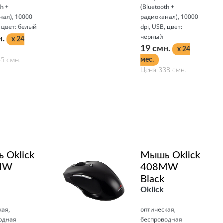
h +
(Bluetooth +
нал), 10000
радиоканал), 10000
, цвет: белый
dpi, USB, цвет:
чёрный
н.
x 24
19 смн.
x 24
мес.
5 смн.
Цена 338 смн.
Подробнее
 Oklick
Мышь Oklick
MW
408MW
Black
Oklick
кая,
оптическая,
одная
беспроводная