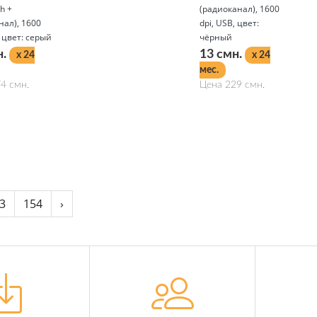
h +
(радиоканал), 1600
ал), 1600
dpi, USB, цвет:
, цвет: серый
чёрный
н.
13 смн.
x 24
x 24
мес.
4 смн.
Цена 229 смн.
Подробнее
3
154
›