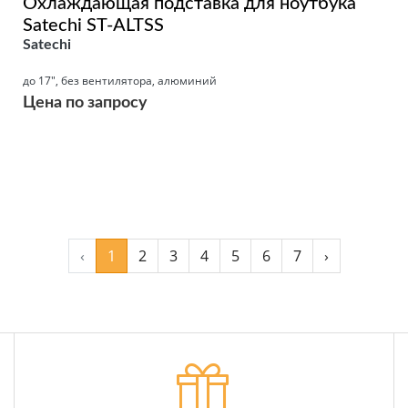
Охлаждающая подставка для ноутбука
Satechi ST-ALTSS
Satechi
до 17", без вентилятора, алюминий
Цена по запросу
Подробнее
‹
1
2
3
4
5
6
7
›