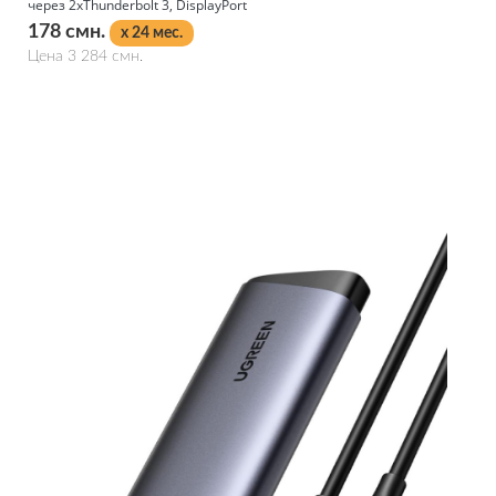
через 2xThunderbolt 3, DisplayPort
178 смн.
x 24 мес.
Цена 3 284 смн.
Подробнее