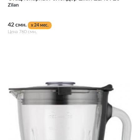
Zilan
42 смн.
x 24 мес.
Цена 760 смн.
Подробнее