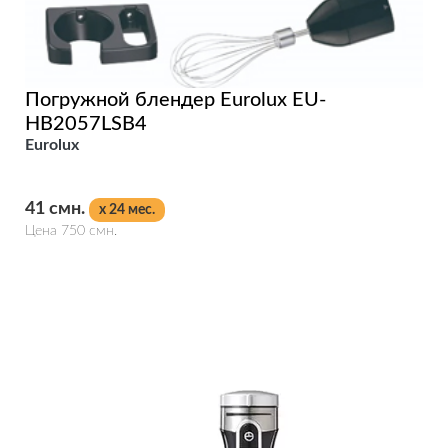
Погружной блендер Eurolux EU-
HB2057LSB4
Eurolux
41 смн.
x 24 мес.
Цена 750 смн.
Подробнее