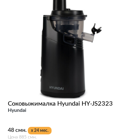
Соковыжималка Hyundai HY-JS2323
Hyundai
48 смн.
x 24 мес.
Цена 885 смн.