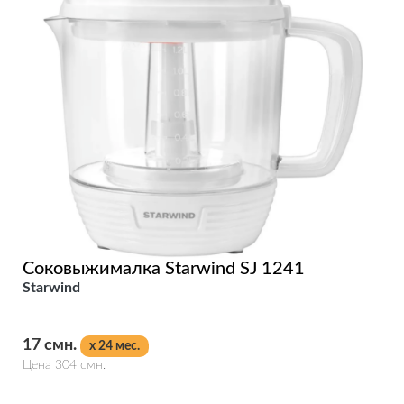
Соковыжималка Starwind SJ 1241
Starwind
17 смн.
x 24 мес.
Цена 304 смн.