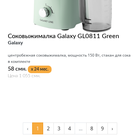
Соковыжималка Galaxy GL0811 Green
Galaxy
центробежная соковыжималка, мощность 150 Вт, стакан для сока
в комплекте
58 смн.
x 24 мес.
Цена 1 055 смн.
Подробнее
‹
1
2
3
4
...
8
9
›