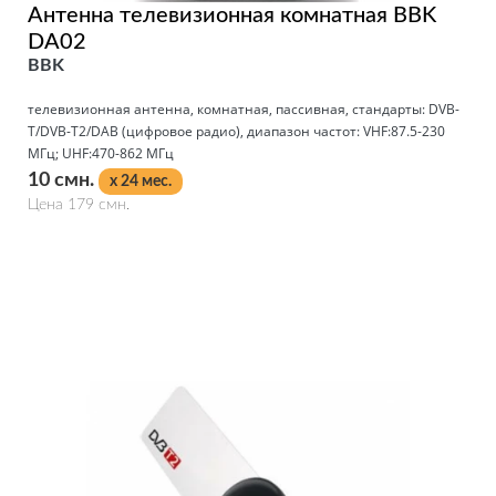
Антенна телевизионная комнатная BBK
DA02
BBK
телевизионная антенна, комнатная, пассивная, стандарты: DVB-
T/DVB-T2/DAB (цифровое радио), диапазон частот: VHF:87.5-230
МГц; UHF:470-862 МГц
10 смн.
x 24 мес.
Цена 179 смн.
Подробнее