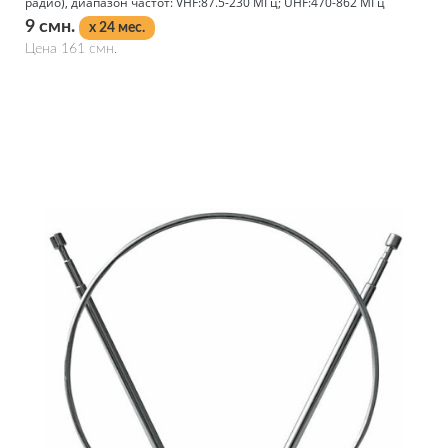
радио), диапазон частот: VHF:87.5-230 МГц; UHF:470-862 МГц
9 смн.
x 24 мес.
Цена 161 смн.
Подробнее