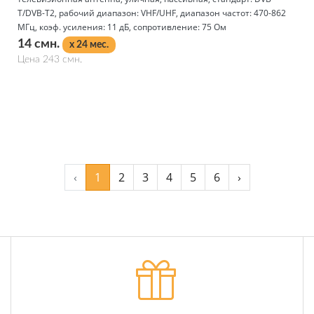
T/DVB-T2, рабочий диапазон: VHF/UHF, диапазон частот: 470-862
МГц, коэф. усиления: 11 дБ, сопротивление: 75 Ом
14 смн.
x 24 мес.
Цена 243 смн.
Подробнее
‹
1
2
3
4
5
6
›