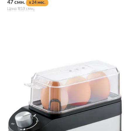
47 смн.
x 24 мес.
Цена 853 смн.
Подробнее