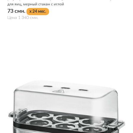
для яиц, мерный стакан с иглой
73 смн.
x 24 мес.
Цена 1 340 смн.
Подробнее