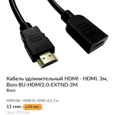
Кабель удлинительный HDMI - HDMI, 3м,
Buro BU-HDMI2.0-EXTND-3M
Buro
HDMI (M) - HDMI (F), HDMI v2.0, 3 м
11 смн.
x 24 мес.
Цена 190 смн.