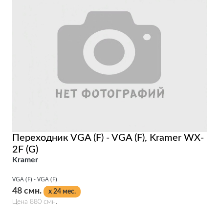
Переходник VGA (F) - VGA (F), Kramer WX-
2F (G)
Kramer
VGA (F) - VGA (F)
48 смн.
x 24 мес.
Цена 880 смн.