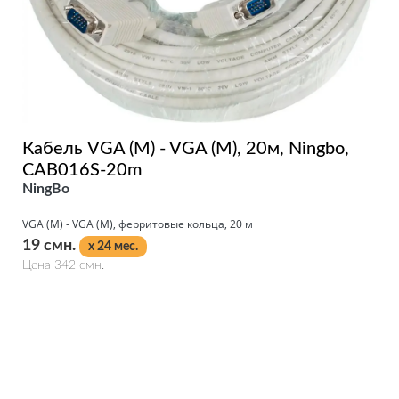
Кабель VGA (M) - VGA (M), 20м, Ningbo,
CAB016S-20m
NingBo
VGA (M) - VGA (M), ферритовые кольца, 20 м
19 смн.
x 24 мес.
Цена 342 смн.
Подробнее