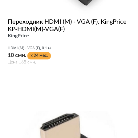
Переходник HDMI (M) - VGA (F), KingPrice
KP-HDMI(M)-VGA(F)
KingPrice
HDMI (M) - VGA (F), 0.1 м
10 смн.
x 24 мес.
Цена 168 смн.
Подробнее