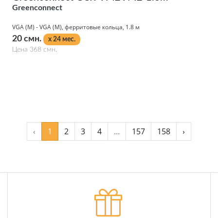
Greenconnect
VGA (M) - VGA (M), ферритовые кольца, 1.8 м
20 смн.
x 24 мес.
Цена 368 смн.
Подробнее
‹
1
2
3
4
...
157
158
›