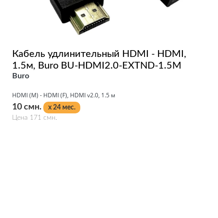
Кабель удлинительный HDMI - HDMI,
1.5м, Buro BU-HDMI2.0-EXTND-1.5M
Buro
HDMI (M) - HDMI (F), HDMI v2.0, 1.5 м
10 смн.
x 24 мес.
Цена 171 смн.
Подробнее