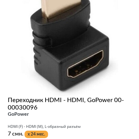
Переходник HDMI - HDMI, GoPower 00-
00030096
GoPower
HDMI (F) - HDMI (M), L-образный разъём
7 смн.
x 24 мес.