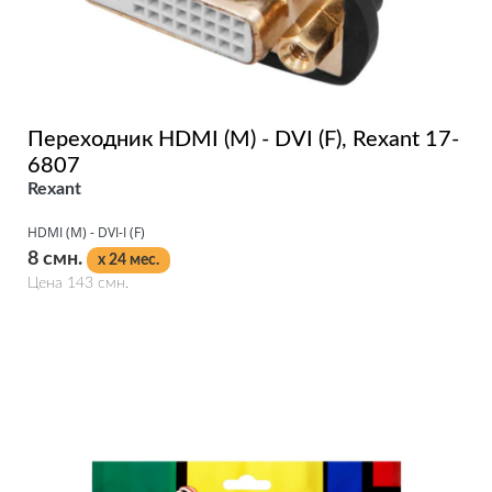
Переходник HDMI (M) - DVI (F), Rexant 17-
6807
Rexant
HDMI (M) - DVI-I (F)
8 смн.
x 24 мес.
Цена 143 смн.
Подробнее