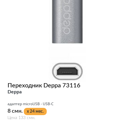
Переходник Deppa 73116
Deppa
адаптер microUSB - USB-C
8 смн.
x 24 мес.
Цена 133 смн.