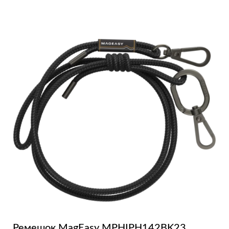
Ремешок MagEasy MPHIPH142BK23