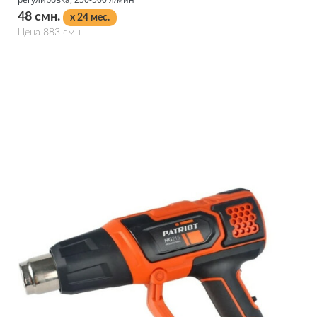
48 смн.
x 24 мес.
Цена 883 смн.
Подробнее