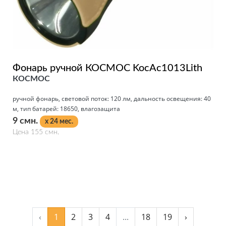
Фонарь ручной КОСМОС KocAc1013Lith
КОСМОС
ручной фонарь, световой поток: 120 лм, дальность освещения: 40
м, тип батарей: 18650, влагозащита
9 смн.
x 24 мес.
Цена 155 смн.
Подробнее
‹
1
2
3
4
...
18
19
›