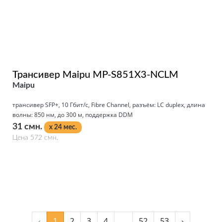
Трансивер Maipu MP-S851X3-NCLM
Maipu
трансивер SFP+, 10 Гбит/с, Fibre Channel, разъём: LC duplex, длина
волны: 850 нм, до 300 м, поддержка DDM
31 смн.
x 24 мес.
Цена 572 смн.
Подробнее
‹
1
2
3
4
...
52
53
›