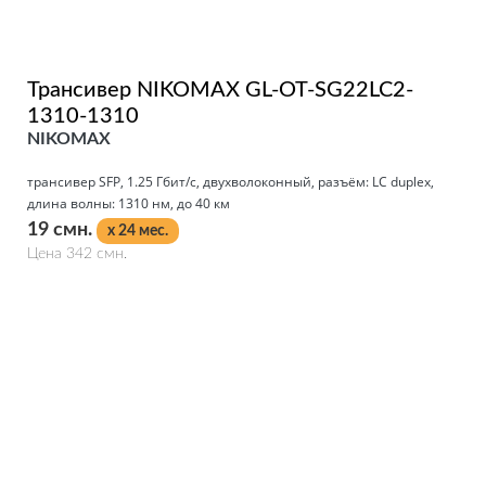
Трансивер NIKOMAX GL-OT-SG22LC2-
1310-1310
NIKOMAX
трансивер SFP, 1.25 Гбит/с, двухволоконный, разъём: LC duplex,
длина волны: 1310 нм, до 40 км
19 смн.
x 24 мес.
Цена 342 смн.
Подробнее