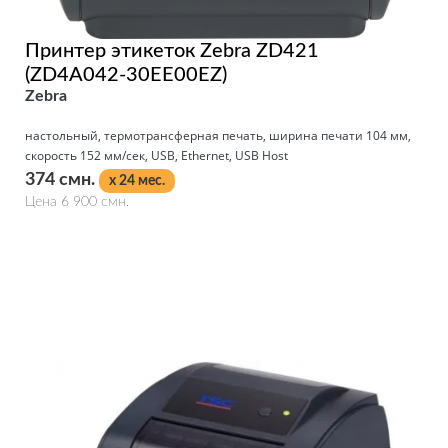
Принтер этикеток Zebra ZD421
(ZD4A042-30EE00EZ)
Zebra
настольный, термотрансферная печать, ширина печати 104 мм,
скорость 152 мм/сек, USB, Ethernet, USB Host
374 смн.
x 24 мес.
Цена 6 900 смн.
Подробнее