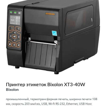
Принтер этикеток Bixolon XT3-40W
Bixolon
промышленный, термотрансферная печать, ширина печати 108
мм, скорость 203 мм/сек, USB, Wi-Fi RS-232, Ethernet, USB Host