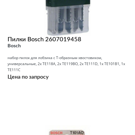
Пилки Bosch 2607019458
Bosch
набор пилок для лобзика с Т-образным хвостовиком,
универсальные, 2х TE118A, 2х TE119BO, 2х TE111D, 1х TE101B1, 1х
TE111C
Цена по запросу
Подробнее