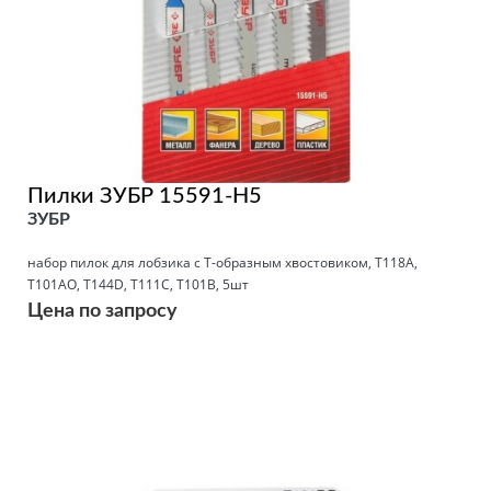
Пилки ЗУБР 15591-H5
ЗУБР
набор пилок для лобзика с Т-образным хвостовиком, Т118А,
Т101АО, T144D, T111C, T101B, 5шт
Цена по запросу
Подробнее