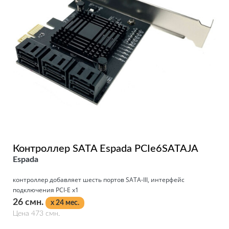
Контроллер SATA Espada PCIe6SATAJA
Espada
контроллер добавляет шесть портов SATA-III, интерфейс
подключения PCI-E x1
26 смн.
x 24 мес.
Цена 473 смн.