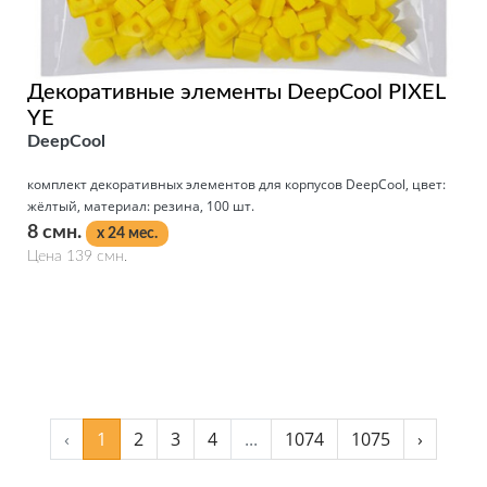
Декоративные элементы DeepCool PIXEL
YE
DeepCool
комплект декоративных элементов для корпусов DeepCool, цвет:
жёлтый, материал: резина, 100 шт.
8 смн.
x 24 мес.
Цена 139 смн.
Подробнее
‹
1
2
3
4
...
1074
1075
›