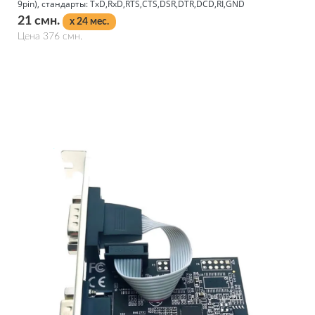
9pin), стандарты: TxD,RxD,RTS,CTS,DSR,DTR,DCD,RI,GND
21 смн.
x 24 мес.
Цена 376 смн.
Подробнее