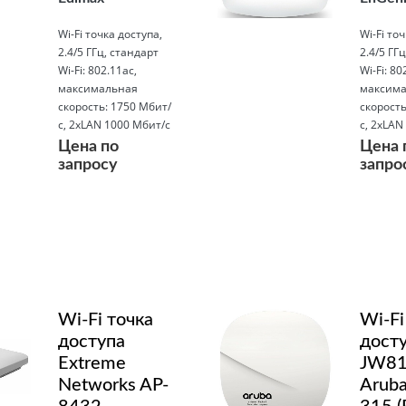
Wi-Fi точка доступа,
Wi-Fi то
2.4/5 ГГц, стандарт
2.4/5 ГГ
Wi-Fi: 802.11ac,
Wi-Fi: 80
максимальная
максима
скорость: 1750 Мбит/
скорость
с, 2xLAN 1000 Мбит/с
с, 2xLAN
Цена по
Цена 
запросу
запро
Подробнее
Подробнее
Wi-Fi точка
Wi-Fi
доступа
дост
Extreme
JW8
Networks AP-
Aruba