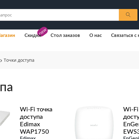
new
агазин
Скидки
Стол заказов
О нас
Связаться с
Точки доступа
упа
Wi-Fi точка
Wi-Fi
доступа
дост
Edimax
EnGe
WAP1750
EWS
Edimax
EnGeni