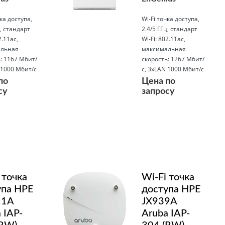
чка доступа,
Wi-Fi точка доступа,
ц, стандарт
2.4/5 ГГц, стандарт
2.11ac,
Wi-Fi: 802.11ac,
льная
максимальная
: 1167 Мбит/
скорость: 1267 Мбит/
 1000 Мбит/с
с, 3xLAN 1000 Мбит/с
по
Цена по
су
запросу
Подробнее
 точка
Wi-Fi точка
упа HPE
доступа HPE
11A
JX939A
 IAP-
Aruba IAP-