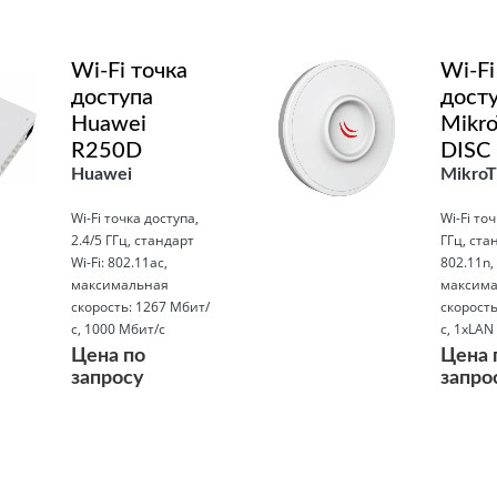
Wi-Fi точка
Wi-Fi
доступа
дост
Huawei
Mikro
R250D
DISC 
Huawei
MikroT
Wi-Fi точка доступа,
Wi-Fi точ
2.4/5 ГГц, стандарт
ГГц, стан
Wi-Fi: 802.11ac,
802.11n,
максимальная
максима
скорость: 1267 Мбит/
скорость
с, 1000 Мбит/с
с, 1xLAN
Цена по
Цена 
запросу
запро
Подробнее
Подробнее