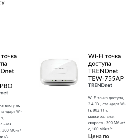
су
Подробнее
 точка
Wi-Fi точка
упа
доступа
Dnet
TRENDnet
-
TEW-755AP
TRENDnet
APBO
net
Wi-Fi точка доступа,
2.4 ГГц, стандарт Wi-
чка доступа,
Fi: 802.11n,
 стандарт Wi-
максимальная
1n,
скорость: 300 Мбит/
льная
с, 100 Мбит/с
: 300 Мбит/
бит/с
Цена по