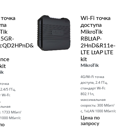
 точка
Wi-Fi точка
упа
доступа
Tik
MikroTik
5GR-
RBLtAP-
cQD2HPnD&R11e-
2HnD&R11e-
LTE LtAP LTE
ence
kit
MikroTik
kit
ik
4G/Wi-Fi точка
доступа, 2.4 ГГц,
 точка
стандарт Wi-Fi:
2.4/5 ГГц,
802.11n,
 Wi-Fi:
максимальная
,
скорость: 300 Мбит/
льная
с, 1xLAN 1000 Мбит/с
: 1733 Мбит/
 1000 Мбит/с
Цена по
запросу
по