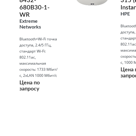
8432-
315 
680B30-1-
Insta
HPE
WR
Extreme
Bluetoot
Networks
доступа, 
стандарт
Bluetooth+Wi-Fi точка
802.11ac
доступа, 2.4/5 ГГц,
максима
стандарт Wi-Fi:
скорость
802.11ac,
с, 1000 
максимальная
скорость: 1733 Мбит/
Цена 
с, 2xLAN 1000 Мбит/с
запро
Цена по
запросу
Подробнее
Подробнее