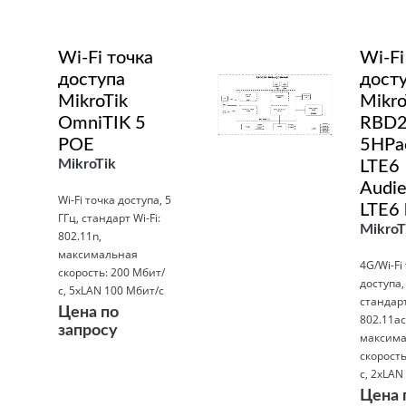
Wi-Fi точка
Wi-Fi
доступа
дост
MikroTik
Mikro
OmniTIK 5
RBD2
POE
5HPa
MikroTik
LTE6
Audi
Wi-Fi точка доступа, 5
LTE6 
ГГц, стандарт Wi-Fi:
MikroT
802.11n,
максимальная
4G/Wi-Fi
скорость: 200 Мбит/
доступа, 
с, 5xLAN 100 Мбит/с
стандарт
Цена по
802.11ac
запросу
максима
скорость
с, 2xLAN
Подробнее
Цена 