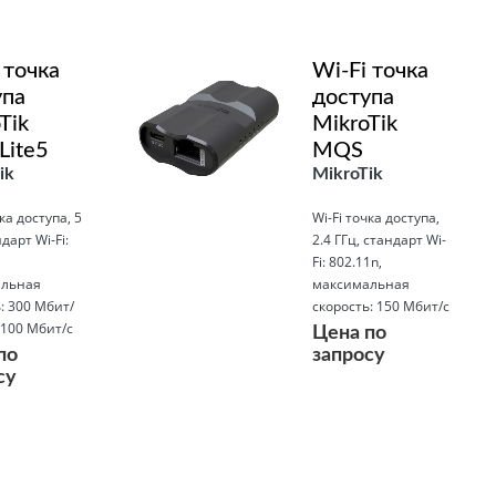
 точка
Wi-Fi точка
упа
доступа
Tik
MikroTik
Lite5
MQS
ik
MikroTik
ка доступа, 5
Wi-Fi точка доступа,
дарт Wi-Fi:
2.4 ГГц, стандарт Wi-
Fi: 802.11n,
льная
максимальная
: 300 Мбит/
скорость: 150 Мбит/с
 100 Мбит/с
Цена по
по
запросу
су
Подробнее