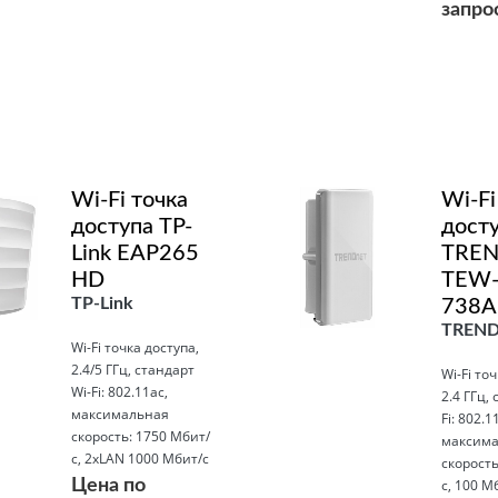
запро
Подробнее
Wi-Fi точка
Wi-Fi
доступа TP-
дост
Link EAP265
TREN
HD
TEW
TP-Link
738
TREND
Wi-Fi точка доступа,
2.4/5 ГГц, стандарт
Wi-Fi то
Wi-Fi: 802.11ac,
2.4 ГГц,
максимальная
Fi: 802.1
скорость: 1750 Мбит/
максима
с, 2xLAN 1000 Мбит/с
скорость
Цена по
с, 100 М