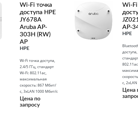
Wi-Fi точка
Wi-Fi
доступа HPE
дост
JY678A
JZ02
Aruba AP-
AP-3
HPE
303H (RW)
AP
Bluetoot
HPE
доступа, 
стандарт
Wi-Fi точка доступа,
802.11ac
2.4/5 ГГц, стандарт
максима
Wi-Fi: 802.11ac,
скорость
максимальная
с, 2xLAN
скорость: 867 Мбит/
Цена 
с, 3xLAN 1000 Мбит/с
запро
Цена по
запросу
Подробнее
Подробнее