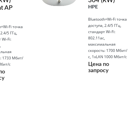
(RW)
304 (RW)
HPE
nt AP
Bluetooth+Wi-Fi точка
доступа, 2.4/5 ГГц,
h+Wi-Fi точка
стандарт Wi-Fi:
2.4/5 ГГц,
802.11ac,
 Wi-Fi:
максимальная
,
скорость: 1700 Мбит/
льная
с, 1xLAN 1000 Мбит/с
: 1733 Мбит/
Мбит/с
Цена по
запросу
по
су
Подробнее