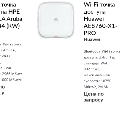
 точка
Wi-Fi точка
упа HPE
доступа
1A Aruba
Huawei
44 (RW)
AE8760-X1-
PRO
Huawei
h+Wi-Fi точка
2.4/5 ГГц,
Bluetooth+Wi-Fi точка
 Wi-Fi:
доступа, 2.4/5 ГГц,
,
стандарт Wi-Fi:
льная
802.11ax,
: 2966 Мбит/
максимальная
 1000 Мбит/с
скорость: 10750
по
Мбит/с, 2xLAN
су
Цена по
запросу
Подробнее