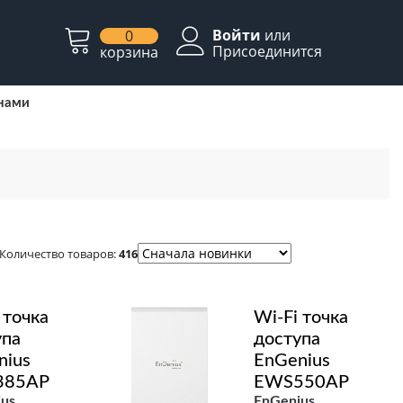
Войти
или
0
Присоединится
корзина
 нами
Количество товаров:
416
 точка
Wi-Fi точка
упа
доступа
nius
EnGenius
385AP
EWS550AP
us
EnGenius