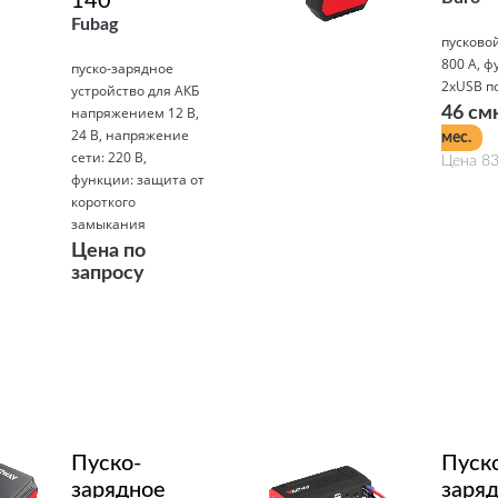
140
Fubag
пусковой
800 А, ф
пуско-зарядное
2xUSB п
устройство для АКБ
напряжением 12 В,
46 см
24 В, напряжение
мес.
сети: 220 В,
Цена 83
функции: защита от
короткого
замыкания
Цена по
Подробнее
запросу
Подробнее
Пуско-
Пуск
зарядное
заря