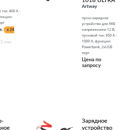
1018 ULTRA
Artway
 ток: 400 А -
ункции:
пуско-зарядное
орт
устройство для АКБ
н.
напряжением 12 В,
x 24
пусковой ток: 450 А -
1000 А, функции:
3 смн.
Powerbank, 2xUSB
порт
Цена по
запросу
Подробнее
о-
Зарядное
дное
устройство