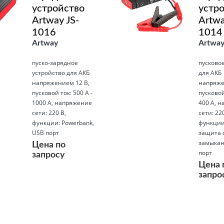
устройство
устр
Artway JS-
Artwa
1016
1014
Artway
Artwa
пуско-зарядное
пусковое
устройство для АКБ
для АКБ
напряжением 12 В,
напряже
пусковой ток: 500 А -
пусковой
1000 А, напряжение
400 А, 
сети: 220 В,
сети: 220
функции: Powerbank,
функции
USB порт
защита о
замыкан
Цена по
порт
запросу
Цена 
запро
Подробнее
Подробнее