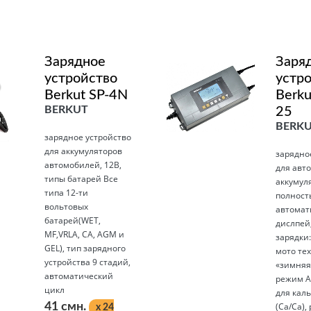
Зарядное
Заря
устройство
устр
Berkut SP-4N
Berku
BERKUT
25
BERK
зарядное устройство
для аккумуляторов
зарядно
автомобилей, 12В,
для авт
типы батарей Все
аккумул
типа 12-ти
полност
вольтовых
автомат
батарей(WET,
дислпей
MF,VRLA, CA, AGM и
зарядки:
GEL), тип зарядного
мото те
устройства 9 стадий,
­«зимняя
автоматический
режим A
цикл
для кал
41 смн.
(Сa/Ca), 
x 24