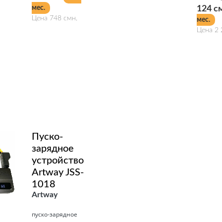
мес.
124 с
Цена 748 смн.
мес.
Цена 2 
Подробнее
Подробнее
Пуско-
зарядное
устройство
Artway JSS-
1018
Artway
пуско-зарядное