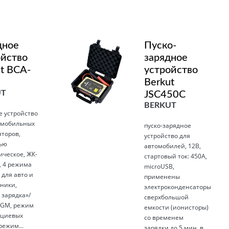
дное
Пуско-
ойство
зарядное
t BCA-
устройство
Berkut
UT
JSC450С
BERKUT
е устройство
омобильных
пуско-зарядное
яторов,
устройство для
ью
автомобилей, 12В,
ическое, ЖК-
стартовый ток: 450А,
, 4 режима
microUSB,
 для авто и
применены
хники,
электроконденсаторы
 зарядка­»/
сверхбольшой
GM, режим
емкости (ионисторы)
ьциевых
со временем
режим...
зарядки до 5 мин, в