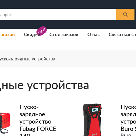
new
агазин
Скидки
Стол заказов
О нас
Связаться с
уско-зарядные устройства
дные устройства
Пуско-
Пуск
зарядное
заря
устройство
устр
Fubag FORCE
Buro 
Buro