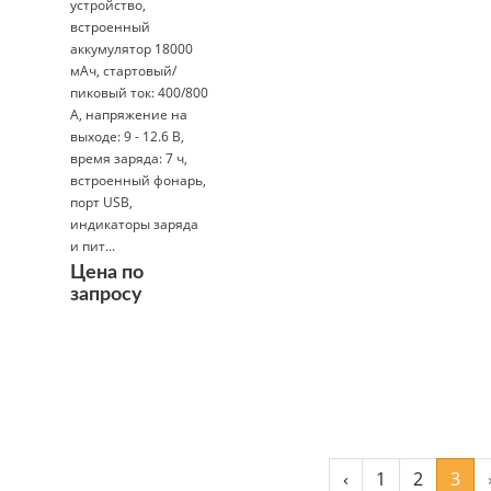
устройство,
встроенный
аккумулятор 18000
мАч, стартовый/
пиковый ток: 400/800
А, напряжение на
выходе: 9 - 12.6 В,
время заряда: 7 ч,
встроенный фонарь,
порт USB,
индикаторы заряда
и пит...
Цена по
запросу
Подробнее
‹
1
2
3