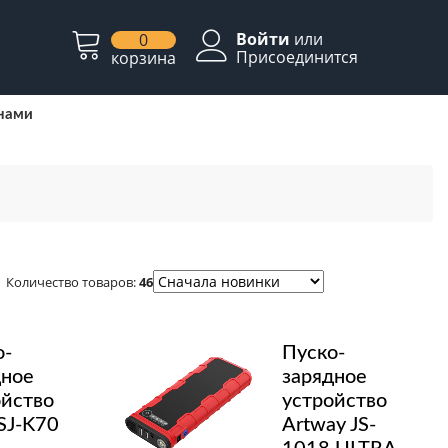
Войти
или
0
Присоединится
корзина
 нами
Количество товаров:
46
о-
Пуско-
дное
зарядное
ойство
устройство
SJ-K70
Artway JS-