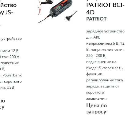
ойство
PATRIOT BCI-
y JS-
4D
PATRIOT
y
зарядное устройство
для АКБ
 устройство
напряжением 6 В, 12
В, напряжение сети:
нием 12 В,
220 - 230 В,
 ток: 200 А -
подключение на
напряжение
входе: бытовая сеть,
 В,
функции:
: Powerbank,
регулирование тока
т короткого
заряда, защита от
ия, USB
короткого
замыкания
по
Цена по
су
запросу
Подробнее