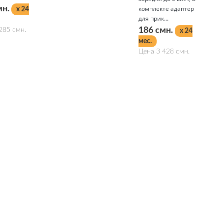
мн.
комплекте адаптер
x 24
для прик...
186 смн.
285 смн.
x 24
мес.
Цена 3 428 смн.
Подробнее