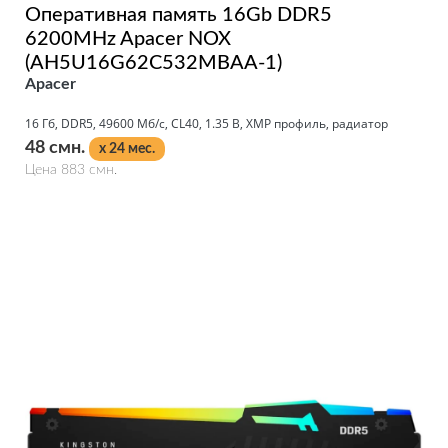
Оперативная память 16Gb DDR5
6200MHz Apacer NOX
(AH5U16G62C532MBAA-1)
Apacer
16 Гб, DDR5, 49600 Мб/с, CL40, 1.35 В, XMP профиль, радиатор
48 смн.
x 24 мес.
Цена 883 смн.
Подробнее