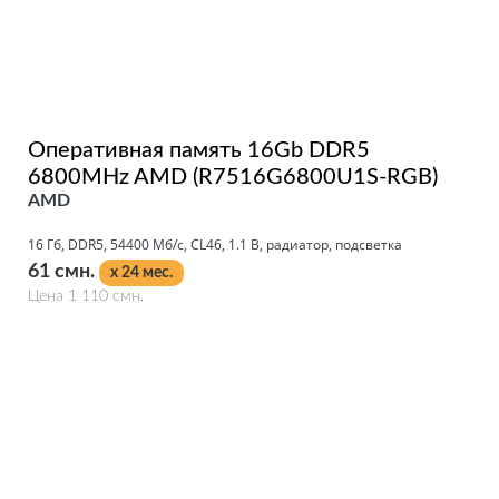
Оперативная память 16Gb DDR5
6800MHz AMD (R7516G6800U1S-RGB)
AMD
16 Гб, DDR5, 54400 Мб/с, CL46, 1.1 В, радиатор, подсветка
61 смн.
x 24 мес.
Цена 1 110 смн.
Подробнее