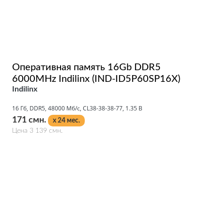
Оперативная память 16Gb DDR5
6000MHz Indilinx (IND-ID5P60SP16X)
Indilinx
16 Гб, DDR5, 48000 Мб/с, CL38-38-38-77, 1.35 В
171 смн.
x 24 мес.
Цена 3 139 смн.
Подробнее