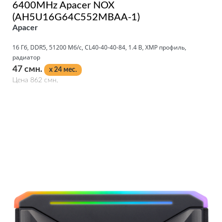
6400MHz Apacer NOX
(AH5U16G64C552MBAA-1)
Apacer
16 Гб, DDR5, 51200 Мб/с, CL40-40-40-84, 1.4 В, XMP профиль,
радиатор
47 смн.
x 24 мес.
Цена 862 смн.
Подробнее