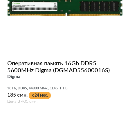
Оперативная память 16Gb DDR5
5600MHz Digma (DGMAD55600016S)
Digma
16 Гб, DDR5, 44800 Мб/с, CL46, 1.1 В
185 смн.
x 24 мес.
Цена 3 401 смн.
Подробнее