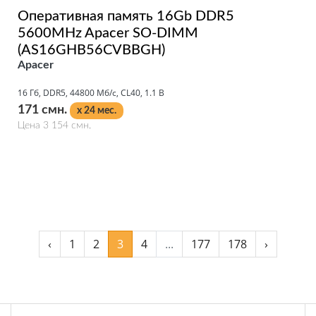
Оперативная память 16Gb DDR5
5600MHz Apacer SO-DIMM
(AS16GHB56CVBBGH)
Apacer
16 Гб, DDR5, 44800 Мб/с, CL40, 1.1 В
171 смн.
x 24 мес.
Цена 3 154 смн.
Подробнее
‹
1
2
3
4
...
177
178
›