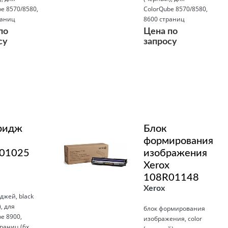
e 8570/8580,
ColorQube 8570/8580,
раниц
8600 страниц
по
Цена по
су
запросу
Подробнее
ридж
Блок
формирования
01025
изображения
Xerox
108R01148
Xerox
джей, black
, для
блок формирования
e 8900,
изображения, color
раниц (6x