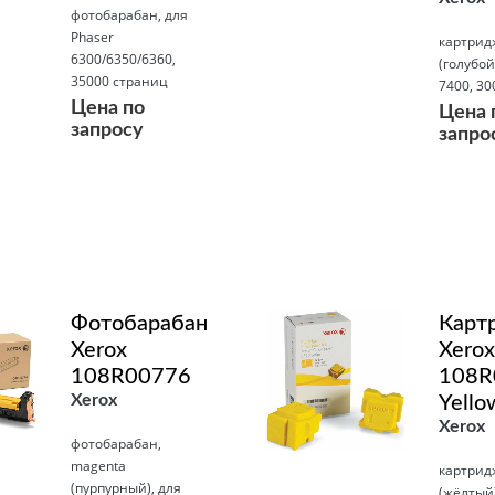
фотобарабан, для
Phaser
картридж
6300/6350/6360,
(голубой
35000 страниц
7400, 30
Цена по
Цена 
запросу
запро
Подробнее
Подробнее
Фотобарабан
Карт
Xerox
Xerox
108R00776
108R
Xerox
Yello
Xerox
фотобарабан,
magenta
картридж
(пурпурный), для
(жёлтый)