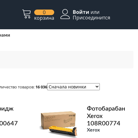
Войти
или
0
Присоединится
корзина
 нами
личество товаров:
16 036
ридж
Фотобарабан
Xerox
00647
108R00774
Xerox