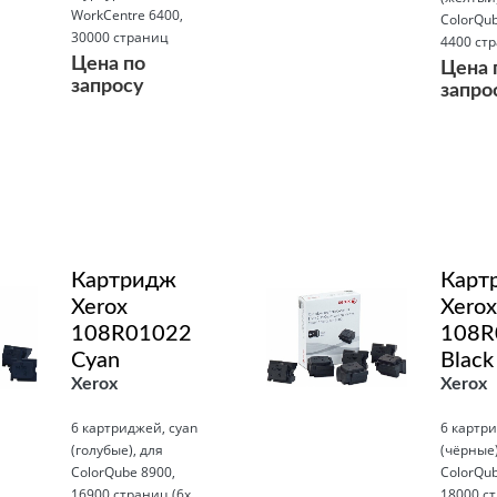
WorkCentre 6400,
ColorQub
30000 страниц
4400 ст
Цена по
Цена 
запросу
запро
Подробнее
Подробнее
Картридж
Карт
Xerox
Xerox
108R01022
108R
Cyan
Black
Xerox
Xerox
6 картриджей, cyan
6 картри
(голубые), для
(чёрные)
ColorQube 8900,
ColorQub
16900 страниц (6x
18000 ст