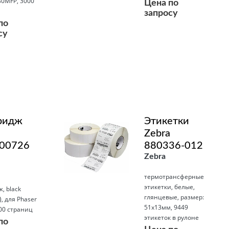
80MFP, 3000
Цена по
запросу
по
су
Подробнее
ридж
Этикетки
Zebra
00726
880336-012
Zebra
термотрансферные
этикетки, белые,
, black
глянцевые, размер:
, для Phaser
51x13мм, 9449
00 страниц
этикеток в рулоне
по