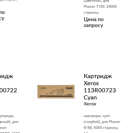
(цветной), для
Phaser 7100, 24000
по
страниц
су
Цена по
запросу
Подробнее
ридж
Картридж
Xerox
00722
113R00723
Cyan
Xerox
артридж,
картридж, cyan
ёрный), для
(голубой), для Phaser
aser
6180, 6000 страниц