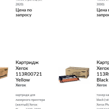
2820)
3000)
Цена по
Цена 
запросу
запро
Подробнее
Подробнее
Картридж
Карт
Xerox
Xerox
113R00721
113R
Yellow
Black
Xerox
Xerox
картридж для
тонер-к
лазерного принтера
black (ч
(желтый) Xerox
Xerox Ph