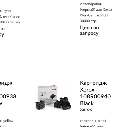
фотобарабан
(черный) для Xerox
, cyan
WorkCentre 6400,
), для Phaser
30000 стр.
000 страниц
Цена по
по
запросу
су
Подробнее
ридж
Картридж
Xerox
00938
108R00940
w
Black
Xerox
, yellow
картридж, black
, для
(чёрный), для