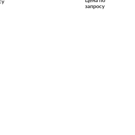
Цена по
су
запросу
Подробнее