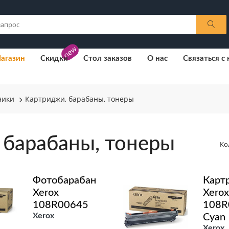
new
агазин
Скидки
Стол заказов
О нас
Связаться с
ники
Картриджи, барабаны, тонеры
 барабаны, тонеры
Ко
Фотобарабан
Карт
Xerox
Xerox
108R00645
108R
Xerox
Cyan
Xerox