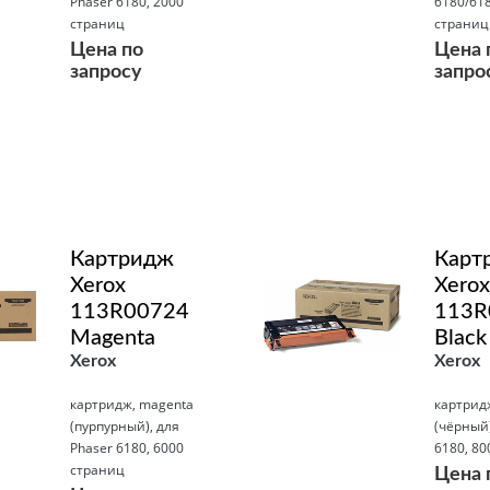
Phaser 6180, 2000
6180/61
страниц
страниц
Цена по
Цена 
запросу
запро
Подробнее
Подробнее
Картридж
Карт
Xerox
Xerox
113R00724
113R
Magenta
Black
Xerox
Xerox
картридж, magenta
картридж
(пурпурный), для
(чёрный)
Phaser 6180, 6000
6180, 80
страниц
Цена 