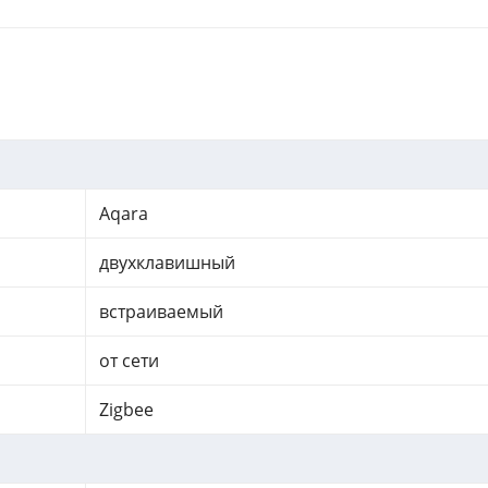
Aqara
двухклавишный
встраиваемый
от сети
Zigbee