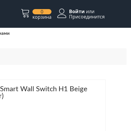
Войти
или
0
Присоединится
корзина
 нами
mart Wall Switch H1 Beige
r)