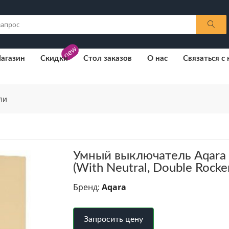
new
агазин
Скидки
Стол заказов
О нас
Связаться с
ли
Умный выключатель Aqara S
(With Neutral, Double Rocke
Бренд:
Aqara
Запросить цену