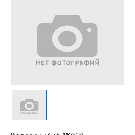
Ролик переноса Ricoh D0BX6051