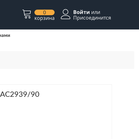
Войти
или
0
Присоединится
корзина
 нами
s AC2939/90