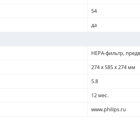
54
да
НЕРА-фильтр, пред
274 x 585 x 274 мм
5.8
12 мес.
www.philips.ru