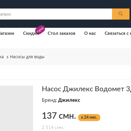
new
агазин
Скидки
Стол заказов
О нас
Связаться с
ка
Насосы для воды
Насос Джилекс Водомет 3
Бренд:
Джилекс
137 смн.
x 24 мес.
2 514 смн.