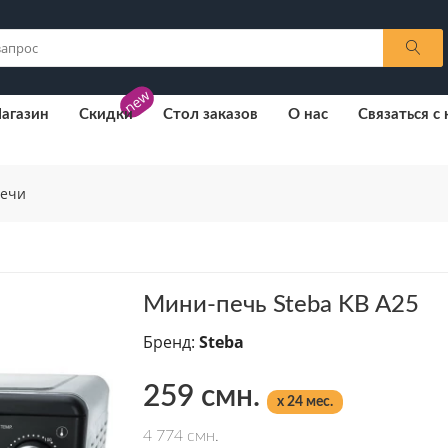
new
агазин
Скидки
Стол заказов
О нас
Связаться с
ечи
Мини-печь Steba KB A25
Бренд:
Steba
259 смн.
x 24 мес.
4 774 смн.