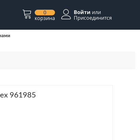
Войти
или
0
Присоединится
корзина
 нами
ех 961985