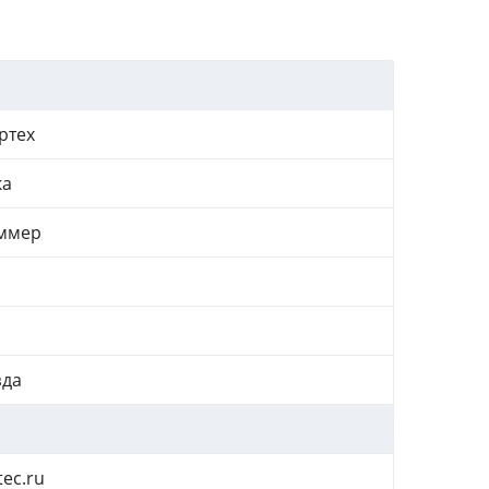
ртех
ка
ммер
зда
tec.ru