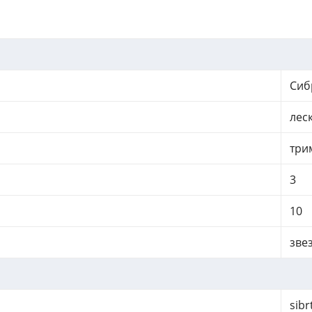
Сиб
лес
три
3
10
зве
sibr