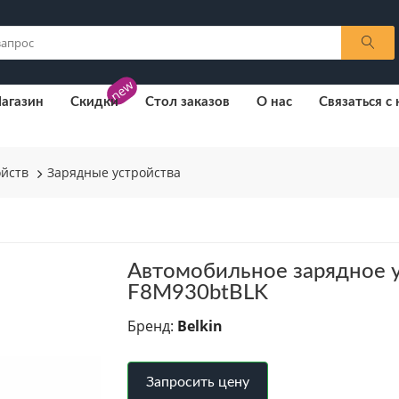
new
агазин
Скидки
Стол заказов
О нас
Связаться с
ойств
Зарядные устройства
Автомобильное зарядное у
F8M930btBLK
Бренд:
Belkin
Запросить цену