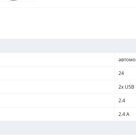
автомо
24
2x USB
2.4
2.4 A