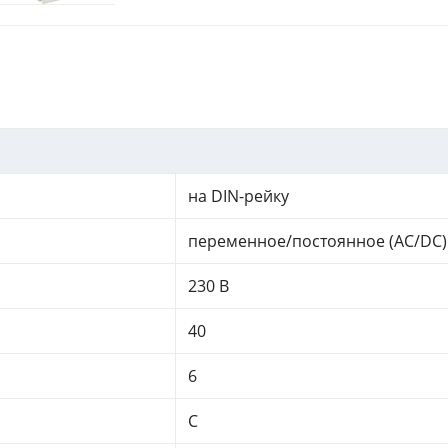
на DIN-рейку
переменное/постоянное (AC/DC)
230 В
40
6
C