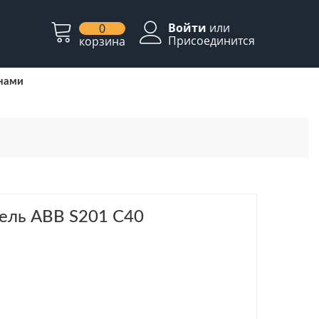
Войти
или
0
Присоединится
корзина
 нами
ель ABB S201 C40