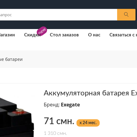
new
агазин
Скидки
Стол заказов
О нас
Связаться с
ые батареи
Аккумуляторная батарея E
Бренд:
Exegate
71 смн.
x 24 мес.
1 310 смн.