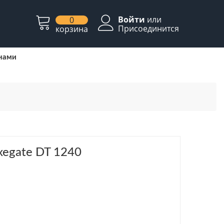
Войти
или
0
Присоединится
корзина
 нами
xegate DT 1240