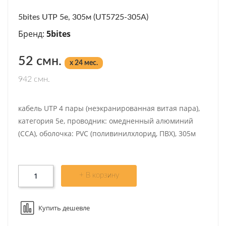
5bites UTP 5e, 305м (UT5725-305A)
Бренд:
5bites
52 смн.
x 24 мес.
942 смн.
кабель UTP 4 пары (неэкранированная витая пара),
категория 5e, проводник: омедненный алюминий
(CCA), оболочка: PVC (поливинилхлорид, ПВХ), 305м
+ В корзину
Купить дешевле